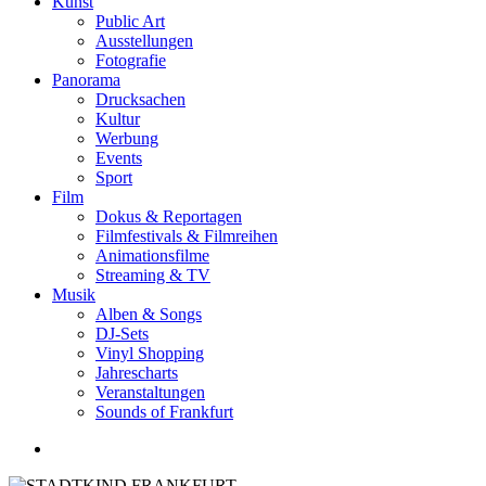
Kunst
Public Art
Ausstellungen
Fotografie
Panorama
Drucksachen
Kultur
Werbung
Events
Sport
Film
Dokus & Reportagen
Filmfestivals & Filmreihen
Animationsfilme
Streaming & TV
Musik
Alben & Songs
DJ-Sets
Vinyl Shopping
Jahrescharts
Veranstaltungen
Sounds of Frankfurt
search