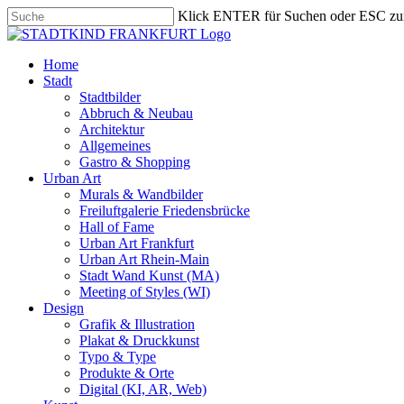
Skip
Klick ENTER für Suchen oder ESC zu
to
Close
main
Search
content
search
Menu
Home
Stadt
Stadtbilder
Abbruch & Neubau
Architektur
Allgemeines
Gastro & Shopping
Urban Art
Murals & Wandbilder
Freiluftgalerie Friedensbrücke
Hall of Fame
Urban Art Frankfurt
Urban Art Rhein-Main
Stadt Wand Kunst (MA)
Meeting of Styles (WI)
Design
Grafik & Illustration
Plakat & Druckkunst
Typo & Type
Produkte & Orte
Digital (KI, AR, Web)