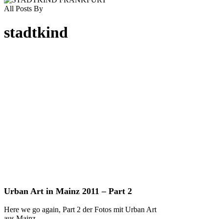
All Posts By
stadtkind
Urban
Urban Art in Mainz 2011 – Part 2
Art
in
Here we go again, Part 2 der Fotos mit Urban Art
Mainz
aus Mainz.