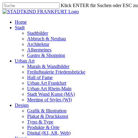
Skip
Klick ENTER für Suchen oder ESC zu
to
Close
main
Search
content
search
Menu
Home
Stadt
Stadtbilder
Abbruch & Neubau
Architektur
Allgemeines
Gastro & Shopping
Urban Art
Murals & Wandbilder
Freiluftgalerie Friedensbrücke
Hall of Fame
Urban Art Frankfurt
Urban Art Rhein-Main
Stadt Wand Kunst (MA)
Meeting of Styles (WI)
Design
Grafik & Illustration
Plakat & Druckkunst
Typo & Type
Produkte & Orte
Digital (KI, AR, Web)