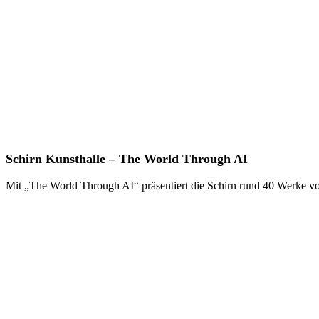
Schirn
Schirn Kunsthalle – The World Through AI
Kunsthalle
–
Mit „The World Through AI“ präsentiert die Schirn rund 40 Werke v
The
World
Through
AI