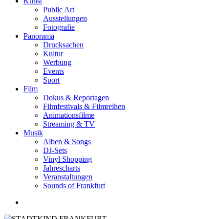
Kunst
Public Art
Ausstellungen
Fotografie
Panorama
Drucksachen
Kultur
Werbung
Events
Sport
Film
Dokus & Reportagen
Filmfestivals & Filmreihen
Animationsfilme
Streaming & TV
Musik
Alben & Songs
DJ-Sets
Vinyl Shopping
Jahrescharts
Veranstaltungen
Sounds of Frankfurt
search