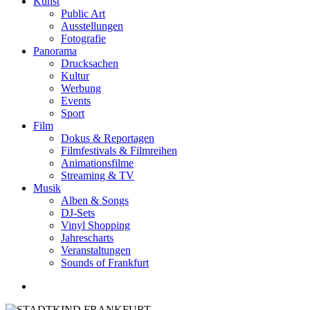
Kunst
Public Art
Ausstellungen
Fotografie
Panorama
Drucksachen
Kultur
Werbung
Events
Sport
Film
Dokus & Reportagen
Filmfestivals & Filmreihen
Animationsfilme
Streaming & TV
Musik
Alben & Songs
DJ-Sets
Vinyl Shopping
Jahrescharts
Veranstaltungen
Sounds of Frankfurt
search