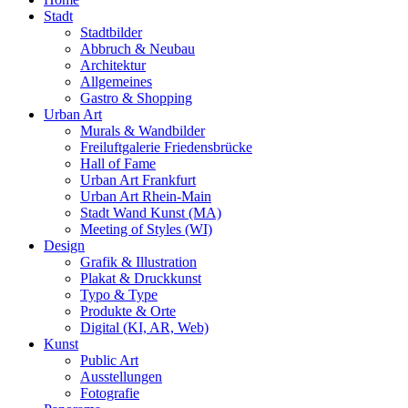
Menu
Stadt
Stadtbilder
Abbruch & Neubau
Architektur
Allgemeines
Gastro & Shopping
Urban Art
Murals & Wandbilder
Freiluftgalerie Friedensbrücke
Hall of Fame
Urban Art Frankfurt
Urban Art Rhein-Main
Stadt Wand Kunst (MA)
Meeting of Styles (WI)
Design
Grafik & Illustration
Plakat & Druckkunst
Typo & Type
Produkte & Orte
Digital (KI, AR, Web)
Kunst
Public Art
Ausstellungen
Fotografie