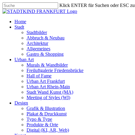
Skip
Klick ENTER für Suchen oder ESC zu
to
Close
main
Search
content
search
Menu
Home
Stadt
Stadtbilder
Abbruch & Neubau
Architektur
Allgemeines
Gastro & Shopping
Urban Art
Murals & Wandbilder
Freiluftgalerie Friedensbrücke
Hall of Fame
Urban Art Frankfurt
Urban Art Rhein-Main
Stadt Wand Kunst (MA)
Meeting of Styles (WI)
Design
Grafik & Illustration
Plakat & Druckkunst
Typo & Type
Produkte & Orte
Digital (KI, AR, Web)