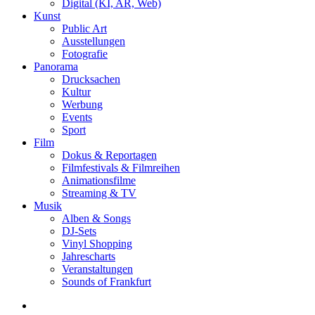
Digital (KI, AR, Web)
Kunst
Public Art
Ausstellungen
Fotografie
Panorama
Drucksachen
Kultur
Werbung
Events
Sport
Film
Dokus & Reportagen
Filmfestivals & Filmreihen
Animationsfilme
Streaming & TV
Musik
Alben & Songs
DJ-Sets
Vinyl Shopping
Jahrescharts
Veranstaltungen
Sounds of Frankfurt
search