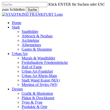
Skip
Klick ENTER für Suchen oder ESC
to
zum Schließen
Suche
main
Close
content
Search
search
Menu
Home
Stadt
Stadtbilder
Abbruch & Neubau
Architektur
Allgemeines
Gastro & Shopping
Urban Art
Murals & Wandbilder
Freiluftgalerie Friedensbrücke
Hall of Fame
Urban Art Frankfurt
Urban Art Rhein-Main
Stadt Wand Kunst (MA)
Meeting of Styles (WI)
Design
Grafik & Illustration
Plakat & Druckkunst
Typo & Type
Produkte & Orte