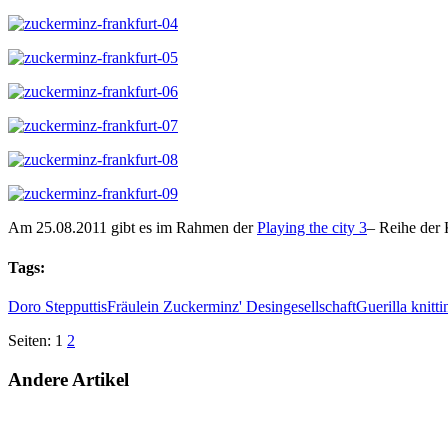
Am 25.08.2011 gibt es im Rahmen der
Playing the city 3
– Reihe der 
Tags:
Doro Stepputtis
Fräulein Zuckerminz' Desingesellschaft
Guerilla knitti
Seiten:
1
2
Andere Artikel