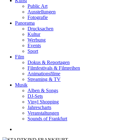
Kunst
Public Art
Ausstellungen
Fotografie
Panorama
Drucksachen
Kultur
Werbung
Events
Sport
Film
Dokus & Reportagen
Filmfestivals & Filmreihen
Animationsfilme
Streaming & TV
Musik
Alben & Songs
DJ-Sets
Vinyl Shopping
Jahrescharts
Veranstaltungen
Sounds of Frankfurt
search