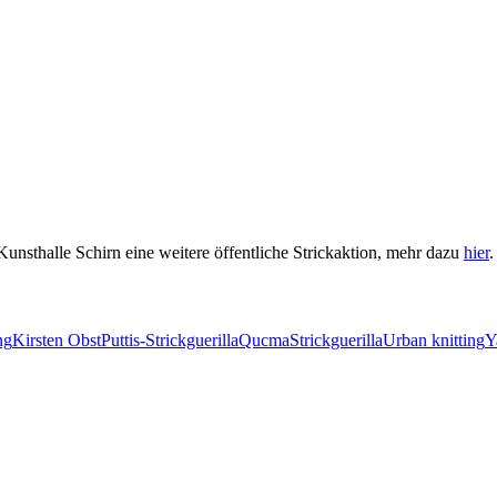
Kunsthalle Schirn eine weitere öffentliche Strickaktion, mehr dazu
hier
.
ng
Kirsten Obst
Puttis-Strickguerilla
Qucma
Strickguerilla
Urban knitting
Y