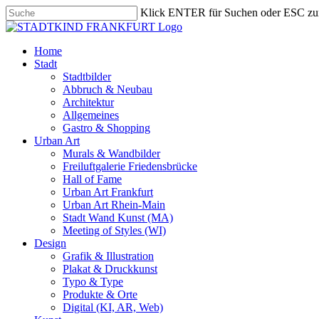
Skip
Klick ENTER für Suchen oder ESC zu
to
Close
main
Search
content
search
Menu
Home
Stadt
Stadtbilder
Abbruch & Neubau
Architektur
Allgemeines
Gastro & Shopping
Urban Art
Murals & Wandbilder
Freiluftgalerie Friedensbrücke
Hall of Fame
Urban Art Frankfurt
Urban Art Rhein-Main
Stadt Wand Kunst (MA)
Meeting of Styles (WI)
Design
Grafik & Illustration
Plakat & Druckkunst
Typo & Type
Produkte & Orte
Digital (KI, AR, Web)