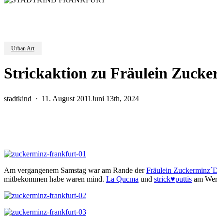
Urban Art
Strickaktion zu Fräulein Zucker
stadtkind
11. August 2011
Juni 13th, 2024
Am vergangenem Samstag war am Rande der
Fräulein Zuckerminz´D
mitbekommen habe waren mind.
La Qucma
und
strick♥puttis
am Werk