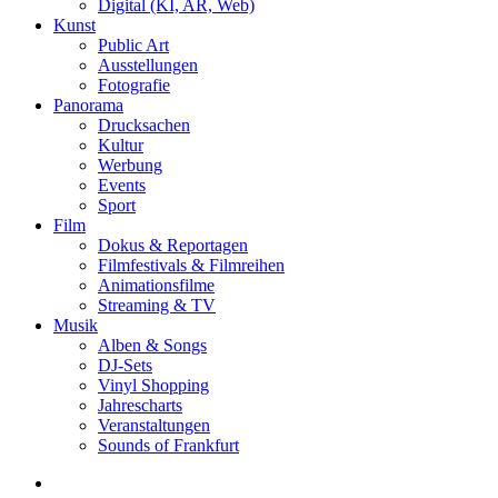
Digital (KI, AR, Web)
Kunst
Public Art
Ausstellungen
Fotografie
Panorama
Drucksachen
Kultur
Werbung
Events
Sport
Film
Dokus & Reportagen
Filmfestivals & Filmreihen
Animationsfilme
Streaming & TV
Musik
Alben & Songs
DJ-Sets
Vinyl Shopping
Jahrescharts
Veranstaltungen
Sounds of Frankfurt
search