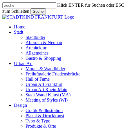
Skip
Klick ENTER für Suchen oder ESC
to
zum Schließen
Suche
main
Close
content
Search
search
Menu
Home
Stadt
Stadtbilder
Abbruch & Neubau
Architektur
Allgemeines
Gastro & Shopping
Urban Art
Murals & Wandbilder
Freiluftgalerie Friedensbrücke
Hall of Fame
Urban Art Frankfurt
Urban Art Rhein-Main
Stadt Wand Kunst (MA)
Meeting of Styles (WI)
Design
Grafik & Illustration
Plakat & Druckkunst
Typo & Type
Produkte & Orte