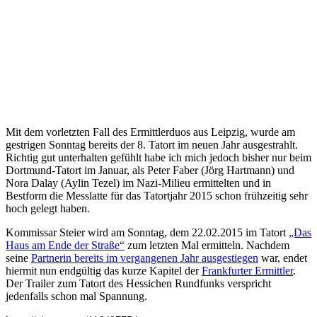
Mit dem vorletzten Fall des Ermittlerduos aus Leipzig, wurde am
gestrigen Sonntag bereits der 8. Tatort im neuen Jahr ausgestrahlt.
Richtig gut unterhalten gefühlt habe ich mich jedoch bisher nur beim
Dortmund-Tatort im Januar, als Peter Faber (Jörg Hartmann) und
Nora Dalay (Aylin Tezel) im Nazi-Milieu ermittelten und in
Bestform die Messlatte für das Tatortjahr 2015 schon frühzeitig sehr
hoch gelegt haben.
Kommissar Steier wird am Sonntag, dem 22.02.2015 im Tatort
„Das
Haus am Ende der Straße“
zum letzten Mal ermitteln. Nachdem
seine
Partnerin bereits im vergangenen Jahr ausgestiegen
war, endet
hiermit nun endgültig das kurze Kapitel der
Frankfurter Ermittler
.
Der Trailer zum Tatort des Hessichen Rundfunks verspricht
jedenfalls schon mal Spannung.