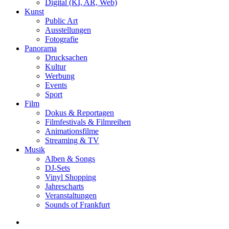
Digital (KI, AR, Web)
Kunst
Public Art
Ausstellungen
Fotografie
Panorama
Drucksachen
Kultur
Werbung
Events
Sport
Film
Dokus & Reportagen
Filmfestivals & Filmreihen
Animationsfilme
Streaming & TV
Musik
Alben & Songs
DJ-Sets
Vinyl Shopping
Jahrescharts
Veranstaltungen
Sounds of Frankfurt
search