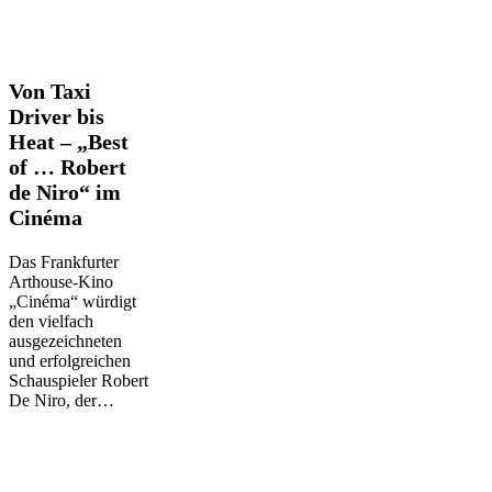
Von
Von Taxi
Taxi
Driver bis
Driver
Heat – „Best
bis
of … Robert
Heat
–
de Niro“ im
„Best
Cinéma
of
…
Das Frankfurter
Robert
Arthouse-Kino
de
„Cinéma“ würdigt
Niro“
den vielfach
im
ausgezeichneten
Cinéma
und erfolgreichen
Schauspieler Robert
De Niro, der…