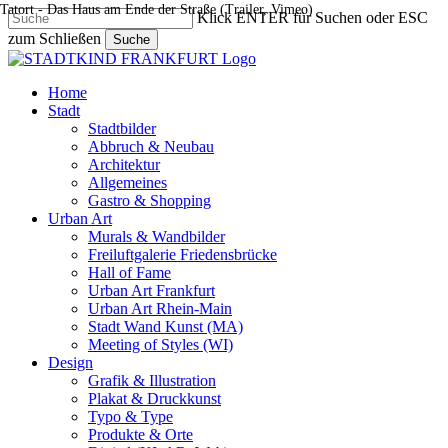
Tatort - Das Haus am Ende der Straße (Trailer, Vimeo)
Skip
Klick ENTER für Suchen oder ESC
to
zum Schließen
Suche
main
Close
content
Search
search
Menu
Home
Stadt
Stadtbilder
Abbruch & Neubau
Architektur
Allgemeines
Gastro & Shopping
Urban Art
Murals & Wandbilder
Freiluftgalerie Friedensbrücke
Hall of Fame
Urban Art Frankfurt
Urban Art Rhein-Main
Stadt Wand Kunst (MA)
Meeting of Styles (WI)
Design
Grafik & Illustration
Plakat & Druckkunst
Typo & Type
Produkte & Orte