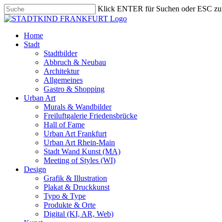
Skip
Klick ENTER für Suchen oder ESC zu
to
Close
main
Search
content
search
Menu
Home
Stadt
Stadtbilder
Abbruch & Neubau
Architektur
Allgemeines
Gastro & Shopping
Urban Art
Murals & Wandbilder
Freiluftgalerie Friedensbrücke
Hall of Fame
Urban Art Frankfurt
Urban Art Rhein-Main
Stadt Wand Kunst (MA)
Meeting of Styles (WI)
Design
Grafik & Illustration
Plakat & Druckkunst
Typo & Type
Produkte & Orte
Digital (KI, AR, Web)