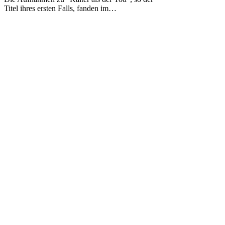
Kälter
Titel ihres ersten Falls, fanden im…
als
der
Tod