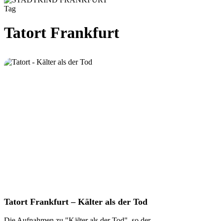
Tag
Tatort Frankfurt
Tatort
Tatort Frankfurt – Kälter als der Tod
Frankfurt
–
Die Aufnahmen zu "Kälter als der Tod", so der