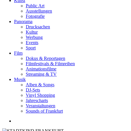
Kunst
Public Art
Ausstellungen
Fotografie
Panorama
Drucksachen
Kultur
Werbung
Events
Sport
Film
Dokus & Reportagen
Filmfestivals & Filmreihen
Animationsfilme
Streaming & TV
Musik
Alben & Songs
DJ-Sets
Vinyl Shopping
Jahrescharts
Veranstaltungen
Sounds of Frankfurt
search