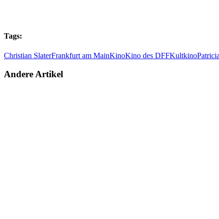
Tags:
Christian Slater
Frankfurt am Main
Kino
Kino des DFF
Kultkino
Patrici
Andere Artikel