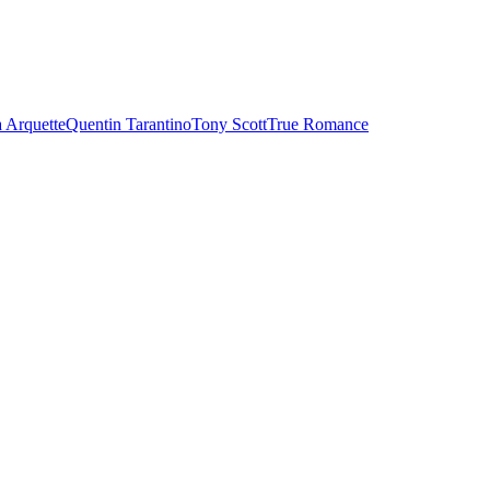
a Arquette
Quentin Tarantino
Tony Scott
True Romance