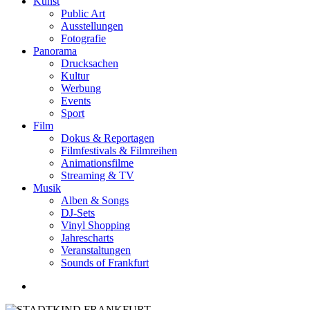
Kunst
Public Art
Ausstellungen
Fotografie
Panorama
Drucksachen
Kultur
Werbung
Events
Sport
Film
Dokus & Reportagen
Filmfestivals & Filmreihen
Animationsfilme
Streaming & TV
Musik
Alben & Songs
DJ-Sets
Vinyl Shopping
Jahrescharts
Veranstaltungen
Sounds of Frankfurt
search