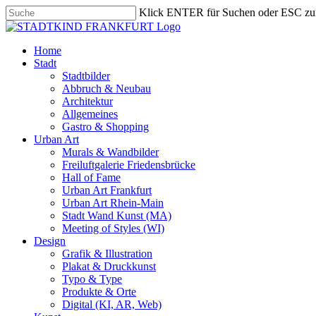
Skip
Klick ENTER für Suchen oder ESC zu
to
Close
main
Search
content
search
Menu
Home
Stadt
Stadtbilder
Abbruch & Neubau
Architektur
Allgemeines
Gastro & Shopping
Urban Art
Murals & Wandbilder
Freiluftgalerie Friedensbrücke
Hall of Fame
Urban Art Frankfurt
Urban Art Rhein-Main
Stadt Wand Kunst (MA)
Meeting of Styles (WI)
Design
Grafik & Illustration
Plakat & Druckkunst
Typo & Type
Produkte & Orte
Digital (KI, AR, Web)