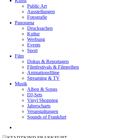
Kunst
Public Art
Ausstellungen
Fotografie
Panorama
Drucksachen
Kultur
Werbung
Events
Sport
Film
Dokus & Reportagen
Filmfestivals & Filmreihen
Animationsfilme
Streaming & TV
Musik
Alben & Songs
DJ-Sets
Vinyl Shopping
Jahrescharts
Veranstaltungen
Sounds of Frankfurt
search