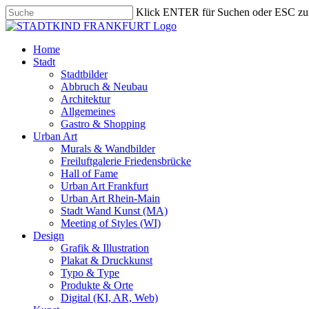
Skip
Klick ENTER für Suchen oder ESC zu
to
Close
main
Search
content
search
Menu
Home
Stadt
Stadtbilder
Abbruch & Neubau
Architektur
Allgemeines
Gastro & Shopping
Urban Art
Murals & Wandbilder
Freiluftgalerie Friedensbrücke
Hall of Fame
Urban Art Frankfurt
Urban Art Rhein-Main
Stadt Wand Kunst (MA)
Meeting of Styles (WI)
Design
Grafik & Illustration
Plakat & Druckkunst
Typo & Type
Produkte & Orte
Digital (KI, AR, Web)