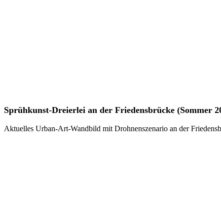
Sprühkunst-
Sprühkunst-Dreierlei an der Friedensbrücke (Sommer 2
Dreierlei
an
Aktuelles Urban-Art-Wandbild mit Drohnenszenario an der Friedensb
der
Friedensbrücke
(Sommer
2026)