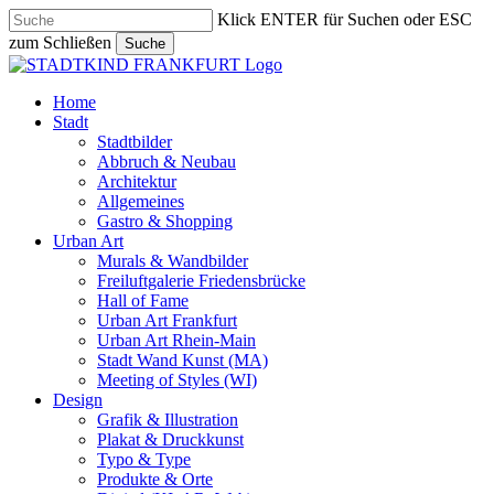
Skip
Klick ENTER für Suchen oder ESC
to
zum Schließen
Suche
main
Close
content
Search
search
Menu
Home
Stadt
Stadtbilder
Abbruch & Neubau
Architektur
Allgemeines
Gastro & Shopping
Urban Art
Murals & Wandbilder
Freiluftgalerie Friedensbrücke
Hall of Fame
Urban Art Frankfurt
Urban Art Rhein-Main
Stadt Wand Kunst (MA)
Meeting of Styles (WI)
Design
Grafik & Illustration
Plakat & Druckkunst
Typo & Type
Produkte & Orte