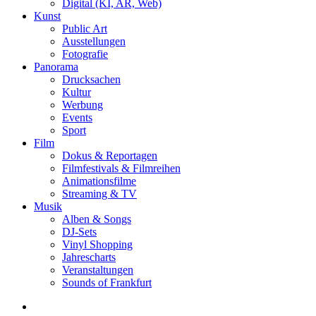
Digital (KI, AR, Web)
Kunst
Public Art
Ausstellungen
Fotografie
Panorama
Drucksachen
Kultur
Werbung
Events
Sport
Film
Dokus & Reportagen
Filmfestivals & Filmreihen
Animationsfilme
Streaming & TV
Musik
Alben & Songs
DJ-Sets
Vinyl Shopping
Jahrescharts
Veranstaltungen
Sounds of Frankfurt
search