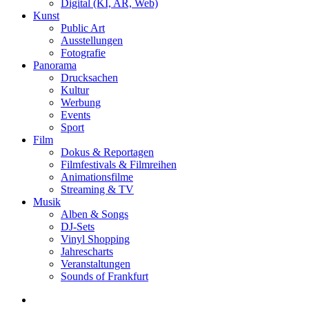
Digital (KI, AR, Web)
Kunst
Public Art
Ausstellungen
Fotografie
Panorama
Drucksachen
Kultur
Werbung
Events
Sport
Film
Dokus & Reportagen
Filmfestivals & Filmreihen
Animationsfilme
Streaming & TV
Musik
Alben & Songs
DJ-Sets
Vinyl Shopping
Jahrescharts
Veranstaltungen
Sounds of Frankfurt
search