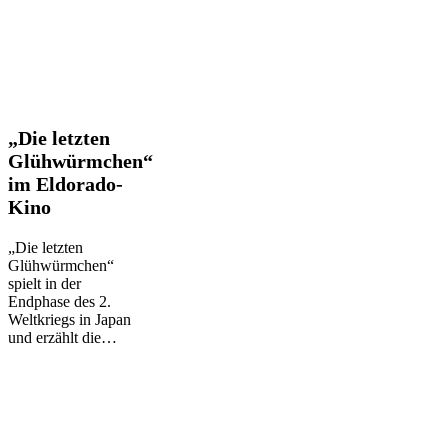
„Die
„Die letzten
letzten
Glühwürmchen“
Glühwürmchen“
im Eldorado-
im
Kino
Eldorado-
Kino
„Die letzten
Glühwürmchen“
spielt in der
Endphase des 2.
Weltkriegs in Japan
und erzählt die…