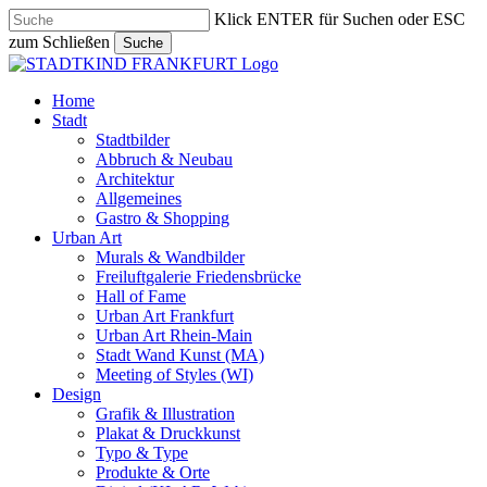
Skip
Klick ENTER für Suchen oder ESC
to
zum Schließen
Suche
main
Close
content
Search
search
Menu
Home
Stadt
Stadtbilder
Abbruch & Neubau
Architektur
Allgemeines
Gastro & Shopping
Urban Art
Murals & Wandbilder
Freiluftgalerie Friedensbrücke
Hall of Fame
Urban Art Frankfurt
Urban Art Rhein-Main
Stadt Wand Kunst (MA)
Meeting of Styles (WI)
Design
Grafik & Illustration
Plakat & Druckkunst
Typo & Type
Produkte & Orte