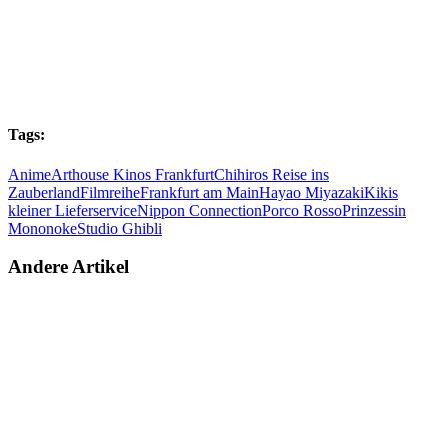
Tags:
Anime
Arthouse Kinos Frankfurt
Chihiros Reise ins
Zauberland
Filmreihe
Frankfurt am Main
Hayao Miyazaki
Kikis
kleiner Lieferservice
Nippon Connection
Porco Rosso
Prinzessin
Mononoke
Studio Ghibli
Andere Artikel