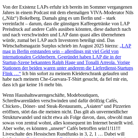
Von der Existenz LAPs erfuhr ich bereits im Sommer vergangenen
Jahres in einem Podcast mit dem ehemaligen VIVA-Moderator Nils
(„Nilz“) Bokelberg. Damals ging es um Berlin und – stark
vereinfacht – darum, dass die günstigen Kaffeegetränke von LAP
Preisdruck auf andere Cafés ausüben könnten, diese dadurch nach
und nach verschwinden und LAP dann quasi alles übernehmen
würde, zumal bei LAP auch Investoren beteiligt sind. Das
Wirtschaftsmagazin Surplus schrieb im August 2025 hierzu:
„LAP
mag in Berlin entstanden sein – allerdings mit viel Geld von
internationalen Geldgebern. Gegründet haben LAP die in der
Startup-Szene bekannten Ralph Hage und Tonalli Arreola. Vorige
Stationen der beiden waren unter anderem die Lieferdienst-Startups
Flink …“
Ich bin sofort zu meinem Kleiderschrank gelaufen und
habe nach meinem Che-Guevara-T-Shirt gesucht, da fiel mir ein,
dass ich gar keine 16 mehr bin.
Wenn Haushaltswarengeschäfte, Modeboutiquen,
Schreibwarenläden verschwinden und dafür drölfzig Cafés,
Chicken-, Döner- und Steak-Restaurants, „Asiaten“ und Pizzerien
eröffnen, stört das die meisten nicht. Das gilt als unvermeidlicher
Strukturwandel und nicht etwa als Folge davon, dass, obwohl man
sowas von zentral wohnt, alles konsequent im Internet bestellt wird.
Aber wehe, es könnten „unsere“ Cafés betroffen sein!1!11!!!
Liveschalte des Hessischen Rundfunks in 3, 2, 1 … Dabei will