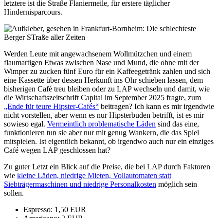
letztere ist die Straße Flaniermeile, für erstere täglicher
Hindernisparcours.
Werden Leute mit angewachsenem Wollmützchen und einem
flaumartigen Etwas zwischen Nase und Mund, die ohne mit der
Wimper zu zucken fünf Euro für ein Kaffeegetränk zahlen und sich
eine Kassette über dessen Herkunft ins Ohr schieben lassen, dem
bisherigen Café treu bleiben oder zu LAP wechseln und damit, wie
die Wirtschaftszeitschrift Capital im September 2025 fragte, zum
„Ende für teure Hipster-Cafés“
beitragen? Ich kann es mir irgendwie
nicht vorstellen, aber wenn es nur Hipsterbuden betrifft, ist es mir
sowieso egal.
Vermeintlich problematische Läden
sind das eine,
funktionieren tun sie aber nur mit genug Wankern, die das Spiel
mitspielen. Ist eigentlich bekannt, ob irgendwo auch nur ein einziges
Café wegen LAP geschlossen hat?
Zu guter Letzt ein Blick auf die Preise, die bei LAP durch Faktoren
wie
kleine Läden, niedrige Mieten, Vollautomaten statt
Siebträgermaschinen und niedrige Personalkosten
möglich sein
sollen.
Espresso: 1,50 EUR