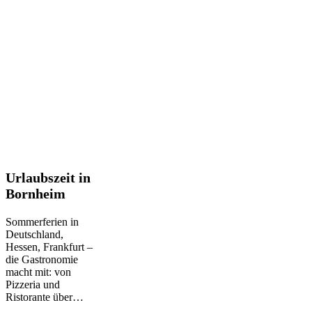
Urlaubszeit
Urlaubszeit in
in
Bornheim
Bornheim
Sommerferien in
Deutschland,
Hessen, Frankfurt –
die Gastronomie
macht mit: von
Pizzeria und
Ristorante über…