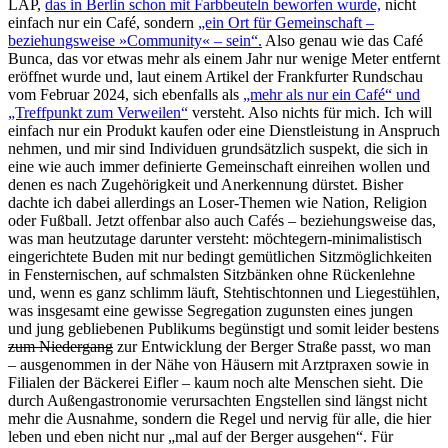
LAP,
das in Berlin schon mit Farbbeuteln beworfen wurde,
nicht
einfach nur ein Café, sondern
„ein Ort für Gemeinschaft –
beziehungsweise »Community« – sein“.
Also genau wie das Café
Bunca, das vor etwas mehr als einem Jahr nur wenige Meter entfernt
eröffnet wurde und, laut einem Artikel der Frankfurter Rundschau
vom Februar 2024, sich ebenfalls als
„mehr als nur ein Café“ und
„Treffpunkt zum Verweilen“
versteht. Also nichts für mich. Ich will
einfach nur ein Produkt kaufen oder eine Dienstleistung in Anspruch
nehmen, und mir sind Individuen grundsätzlich suspekt, die sich in
eine wie auch immer definierte Gemeinschaft einreihen wollen und
denen es nach Zugehörigkeit und Anerkennung dürstet. Bisher
dachte ich dabei allerdings an Loser-Themen wie Nation, Religion
oder Fußball. Jetzt offenbar also auch Cafés – beziehungsweise das,
was man heutzutage darunter versteht: möchtegern-minimalistisch
eingerichtete Buden mit nur bedingt gemütlichen Sitzmöglichkeiten
in Fensternischen, auf schmalsten Sitzbänken ohne Rückenlehne
und, wenn es ganz schlimm läuft, Stehtischtonnen und Liegestühlen,
was insgesamt eine gewisse Segregation zugunsten eines jungen
und jung gebliebenen Publikums begünstigt und somit leider bestens
zum Niedergang
zur Entwicklung der Berger Straße passt, wo man
– ausgenommen in der Nähe von Häusern mit Arztpraxen sowie in
Filialen der Bäckerei Eifler – kaum noch alte Menschen sieht. Die
durch Außengastronomie verursachten Engstellen sind längst nicht
mehr die Ausnahme, sondern die Regel und nervig für alle, die hier
leben und eben nicht nur „mal auf der Berger ausgehen“. Für