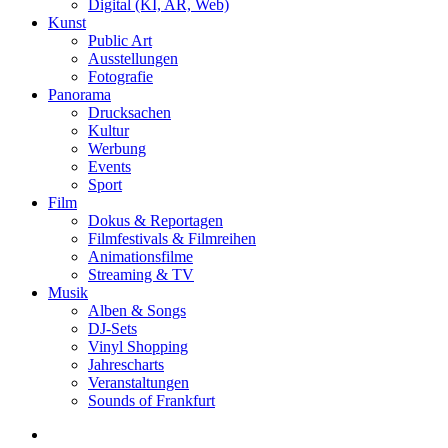
Digital (KI, AR, Web)
Kunst
Public Art
Ausstellungen
Fotografie
Panorama
Drucksachen
Kultur
Werbung
Events
Sport
Film
Dokus & Reportagen
Filmfestivals & Filmreihen
Animationsfilme
Streaming & TV
Musik
Alben & Songs
DJ-Sets
Vinyl Shopping
Jahrescharts
Veranstaltungen
Sounds of Frankfurt
search