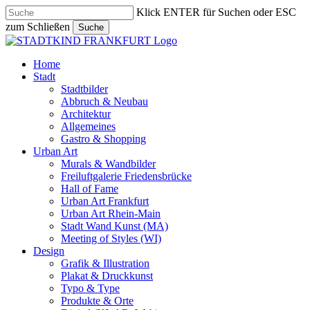
Skip
Klick ENTER für Suchen oder ESC
to
zum Schließen
Suche
main
Close
content
Search
search
Menu
Home
Stadt
Stadtbilder
Abbruch & Neubau
Architektur
Allgemeines
Gastro & Shopping
Urban Art
Murals & Wandbilder
Freiluftgalerie Friedensbrücke
Hall of Fame
Urban Art Frankfurt
Urban Art Rhein-Main
Stadt Wand Kunst (MA)
Meeting of Styles (WI)
Design
Grafik & Illustration
Plakat & Druckkunst
Typo & Type
Produkte & Orte