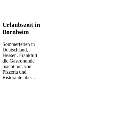
Urlaubszeit
Urlaubszeit in
in
Bornheim
Bornheim
Sommerferien in
Deutschland,
Hessen, Frankfurt –
die Gastronomie
macht mit: von
Pizzeria und
Ristorante über…