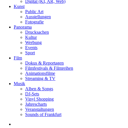
Digital (KI, AR, Web)
Kunst
Public Art
Ausstellungen
Fotografie
Panorama
Drucksachen
Kultur
Werbung
Events
Sport
Film
Dokus & Reportagen
Filmfestivals & Filmreihen
Animationsfilme
Streaming & TV
Musik
Alben & Songs
DJ-Sets
Vinyl Shopping
Jahrescharts
Veranstaltungen
Sounds of Frankfurt
search