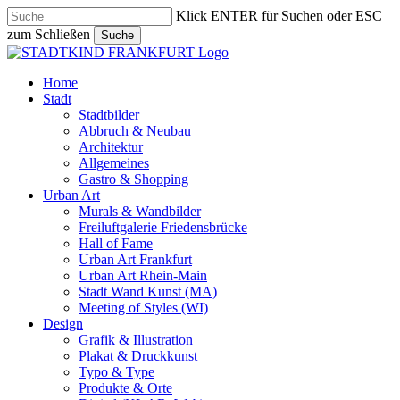
Skip
Klick ENTER für Suchen oder ESC
to
zum Schließen
Suche
main
Close
content
Search
search
Menu
Home
Stadt
Stadtbilder
Abbruch & Neubau
Architektur
Allgemeines
Gastro & Shopping
Urban Art
Murals & Wandbilder
Freiluftgalerie Friedensbrücke
Hall of Fame
Urban Art Frankfurt
Urban Art Rhein-Main
Stadt Wand Kunst (MA)
Meeting of Styles (WI)
Design
Grafik & Illustration
Plakat & Druckkunst
Typo & Type
Produkte & Orte