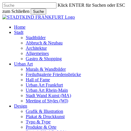
Skip
Klick ENTER für Suchen oder ESC
to
zum Schließen
Suche
main
Close
content
Search
search
Menu
Home
Stadt
Stadtbilder
Abbruch & Neubau
Architektur
Allgemeines
Gastro & Shopping
Urban Art
Murals & Wandbilder
Freiluftgalerie Friedensbrücke
Hall of Fame
Urban Art Frankfurt
Urban Art Rhein-Main
Stadt Wand Kunst (MA)
Meeting of Styles (WI)
Design
Grafik & Illustration
Plakat & Druckkunst
Typo & Type
Produkte & Orte