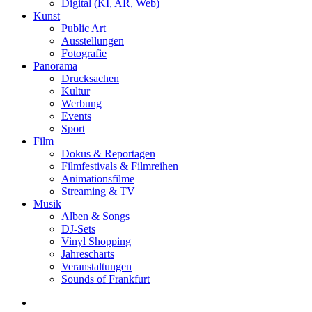
Digital (KI, AR, Web)
Kunst
Public Art
Ausstellungen
Fotografie
Panorama
Drucksachen
Kultur
Werbung
Events
Sport
Film
Dokus & Reportagen
Filmfestivals & Filmreihen
Animationsfilme
Streaming & TV
Musik
Alben & Songs
DJ-Sets
Vinyl Shopping
Jahrescharts
Veranstaltungen
Sounds of Frankfurt
search