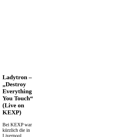
Ladytron
Ladytron –
–
„Destroy
„Destroy
Everything
Everything
You Touch“
You
Touch“
(Live on
(Live
KEXP)
on
KEXP)
Bei KEXP war
kürzlich die in
Liverpool