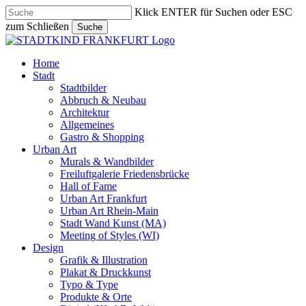
Skip
Klick ENTER für Suchen oder ESC
to
zum Schließen
Suche
main
Close
content
Search
search
Menu
Home
Stadt
Stadtbilder
Abbruch & Neubau
Architektur
Allgemeines
Gastro & Shopping
Urban Art
Murals & Wandbilder
Freiluftgalerie Friedensbrücke
Hall of Fame
Urban Art Frankfurt
Urban Art Rhein-Main
Stadt Wand Kunst (MA)
Meeting of Styles (WI)
Design
Grafik & Illustration
Plakat & Druckkunst
Typo & Type
Produkte & Orte