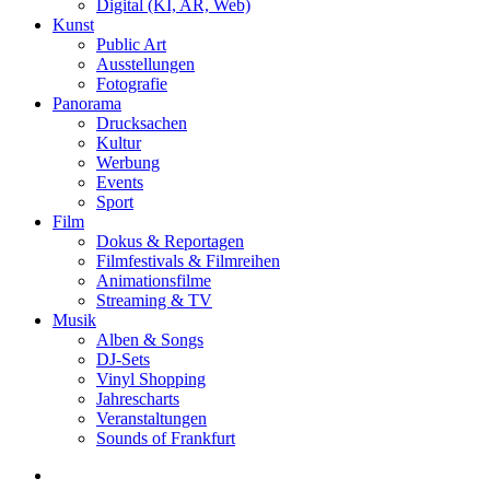
Digital (KI, AR, Web)
Kunst
Public Art
Ausstellungen
Fotografie
Panorama
Drucksachen
Kultur
Werbung
Events
Sport
Film
Dokus & Reportagen
Filmfestivals & Filmreihen
Animationsfilme
Streaming & TV
Musik
Alben & Songs
DJ-Sets
Vinyl Shopping
Jahrescharts
Veranstaltungen
Sounds of Frankfurt
search