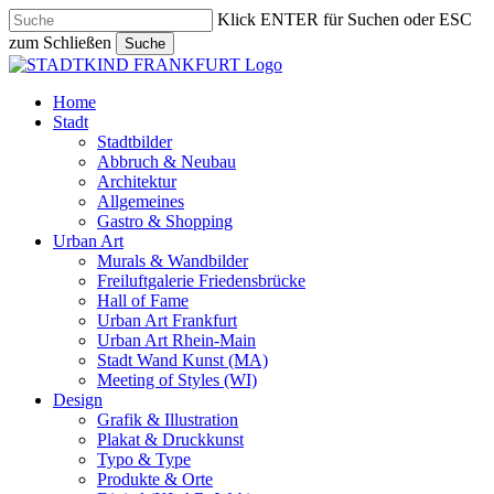
Skip
Klick ENTER für Suchen oder ESC
to
zum Schließen
Suche
main
Close
content
Search
search
Menu
Home
Stadt
Stadtbilder
Abbruch & Neubau
Architektur
Allgemeines
Gastro & Shopping
Urban Art
Murals & Wandbilder
Freiluftgalerie Friedensbrücke
Hall of Fame
Urban Art Frankfurt
Urban Art Rhein-Main
Stadt Wand Kunst (MA)
Meeting of Styles (WI)
Design
Grafik & Illustration
Plakat & Druckkunst
Typo & Type
Produkte & Orte