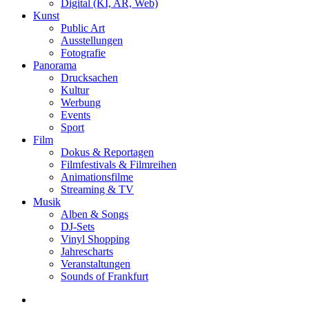
Digital (KI, AR, Web)
Kunst
Public Art
Ausstellungen
Fotografie
Panorama
Drucksachen
Kultur
Werbung
Events
Sport
Film
Dokus & Reportagen
Filmfestivals & Filmreihen
Animationsfilme
Streaming & TV
Musik
Alben & Songs
DJ-Sets
Vinyl Shopping
Jahrescharts
Veranstaltungen
Sounds of Frankfurt
search