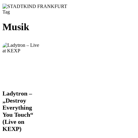
Tag
Musik
Ladytron
Ladytron –
–
„Destroy
„Destroy
Everything
Everything
You Touch“
You
Touch“
(Live on
(Live
KEXP)
on
KEXP)