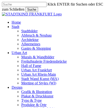
Skip
Klick ENTER für Suchen oder ESC
to
zum Schließen
Suche
main
Close
content
Search
search
Menu
Home
Stadt
Stadtbilder
Abbruch & Neubau
Architektur
Allgemeines
Gastro & Shopping
Urban Art
Murals & Wandbilder
Freiluftgalerie Friedensbrücke
Hall of Fame
Urban Art Frankfurt
Urban Art Rhein-Main
Stadt Wand Kunst (MA)
Meeting of Styles (WI)
Design
Grafik & Illustration
Plakat & Druckkunst
Typo & Type
Produkte & Orte