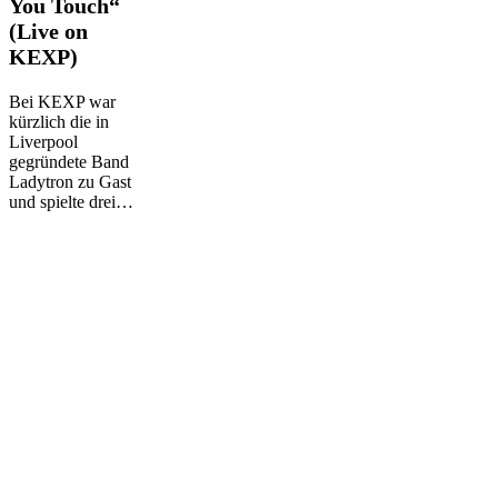
You Touch“
You
Touch“
(Live on
(Live
KEXP)
on
KEXP)
Bei KEXP war
kürzlich die in
Liverpool
gegründete Band
Ladytron zu Gast
und spielte drei…