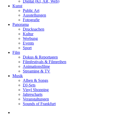
Digital (KI, AR, Web)
Kunst
Public Art
Ausstellungen
Fotografie
Panorama
Drucksachen
Kultur
Werbung
Events
Sport
Film
Dokus & Reportagen
Filmfestivals & Filmreihen
Animationsfilme
Streaming & TV
Musik
Alben & Songs
DJ-Sets
Vinyl Shopping
Jahrescharts
Veranstaltungen
Sounds of Frankfurt
search