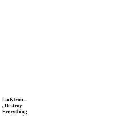
Ladytron
Ladytron –
–
„Destroy
„Destroy
Everything
Everything