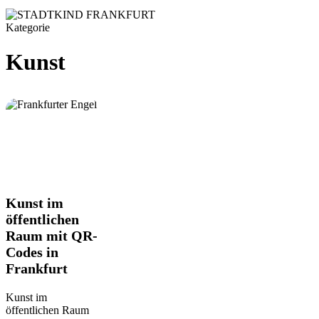
Kategorie
Kunst
Kunst
Kunst im
im
öffentlichen
öffentlichen
Raum mit QR-
Raum
Codes in
mit
QR-
Frankfurt
Codes
in
Kunst im
Frankfurt
öffentlichen Raum