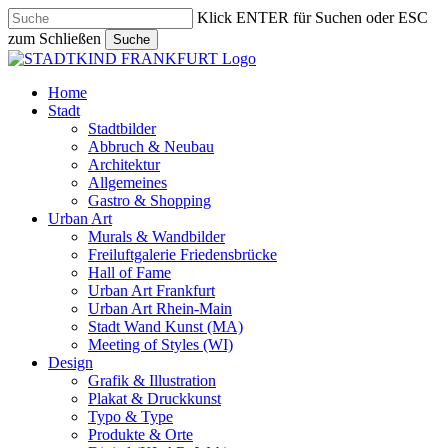
Skip
Klick ENTER für Suchen oder ESC
to
zum Schließen
Suche
main
Close
content
Search
search
Menu
Home
Stadt
Stadtbilder
Abbruch & Neubau
Architektur
Allgemeines
Gastro & Shopping
Urban Art
Murals & Wandbilder
Freiluftgalerie Friedensbrücke
Hall of Fame
Urban Art Frankfurt
Urban Art Rhein-Main
Stadt Wand Kunst (MA)
Meeting of Styles (WI)
Design
Grafik & Illustration
Plakat & Druckkunst
Typo & Type
Produkte & Orte