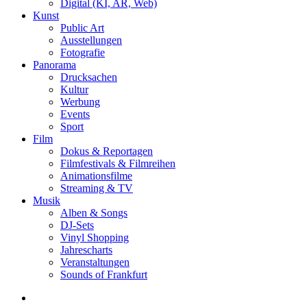
Digital (KI, AR, Web)
Kunst
Public Art
Ausstellungen
Fotografie
Panorama
Drucksachen
Kultur
Werbung
Events
Sport
Film
Dokus & Reportagen
Filmfestivals & Filmreihen
Animationsfilme
Streaming & TV
Musik
Alben & Songs
DJ-Sets
Vinyl Shopping
Jahrescharts
Veranstaltungen
Sounds of Frankfurt
search