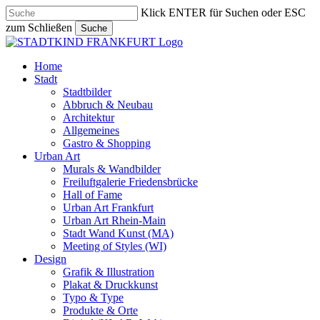
Skip
Klick ENTER für Suchen oder ESC
to
zum Schließen
Suche
main
Close
content
Search
search
Menu
Home
Stadt
Stadtbilder
Abbruch & Neubau
Architektur
Allgemeines
Gastro & Shopping
Urban Art
Murals & Wandbilder
Freiluftgalerie Friedensbrücke
Hall of Fame
Urban Art Frankfurt
Urban Art Rhein-Main
Stadt Wand Kunst (MA)
Meeting of Styles (WI)
Design
Grafik & Illustration
Plakat & Druckkunst
Typo & Type
Produkte & Orte