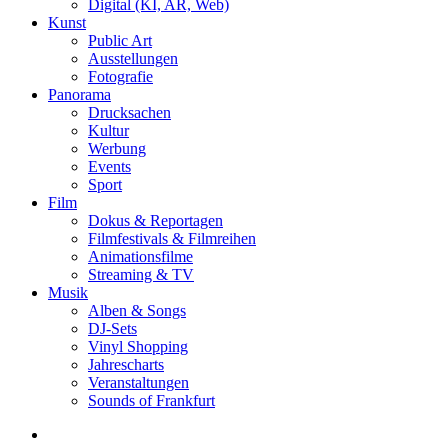
Digital (KI, AR, Web)
Kunst
Public Art
Ausstellungen
Fotografie
Panorama
Drucksachen
Kultur
Werbung
Events
Sport
Film
Dokus & Reportagen
Filmfestivals & Filmreihen
Animationsfilme
Streaming & TV
Musik
Alben & Songs
DJ-Sets
Vinyl Shopping
Jahrescharts
Veranstaltungen
Sounds of Frankfurt
search