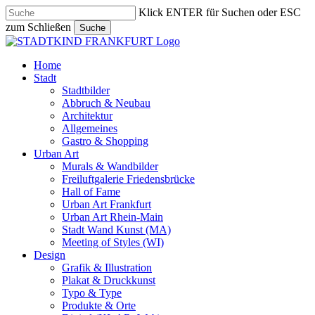
Skip
Klick ENTER für Suchen oder ESC
to
zum Schließen
Suche
main
Close
content
Search
search
Menu
Home
Stadt
Stadtbilder
Abbruch & Neubau
Architektur
Allgemeines
Gastro & Shopping
Urban Art
Murals & Wandbilder
Freiluftgalerie Friedensbrücke
Hall of Fame
Urban Art Frankfurt
Urban Art Rhein-Main
Stadt Wand Kunst (MA)
Meeting of Styles (WI)
Design
Grafik & Illustration
Plakat & Druckkunst
Typo & Type
Produkte & Orte