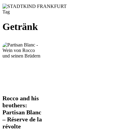
Tag
Getränk
Rocco
Rocco and his
and
brothers:
his
Partisan Blanc
brothers:
– Réserve de la
Partisan
Blanc
révolte
–
Réserve