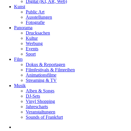
Digital (KI, AR, Web)
Kunst
Public Art
Ausstellungen
Fotografie
Panorama
Drucksachen
Kultur
Werbung
Events
Sport
Film
Dokus & Reportagen
Filmfestivals & Filmreihen
Animationsfilme
Streaming & TV
Musik
Alben & Songs
DJ-Sets
Vinyl Shopping
Jahrescharts
Veranstaltungen
Sounds of Frankfurt
search