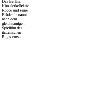
Das Berliner
de
Künstlerkollektiv
la
Rocco und seine
révolte
Brüder, benannt
nach dem
gleichnamigen
Spielfilm des
italienischen
Regisseurs…