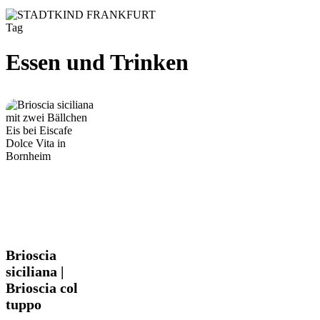
Tag
Essen und Trinken
Brioscia
Brioscia
siciliana
siciliana |
|
Brioscia col
Brioscia
tuppo
col
tuppo