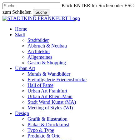
Skip
Klick ENTER für Suchen oder ESC
to
zum Schließen
Suche
main
Close
content
Search
search
Menu
Home
Stadt
Stadtbilder
Abbruch & Neubau
Architektur
Allgemeines
Gastro & Shopping
Urban Art
Murals & Wandbilder
Freiluftgalerie Friedensbrücke
Hall of Fame
Urban Art Frankfurt
Urban Art Rhein-Main
Stadt Wand Kunst (MA)
Meeting of Styles (WI)
Design
Grafik & Illustration
Plakat & Druckkunst
Typo & Type
Produkte & Orte