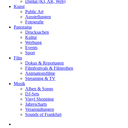
Digital (KI, AR, Web)
Kunst
Public Art
Ausstellungen
Fotografie
Panorama
Drucksachen
Kultur
Werbung
Events
Sport
Film
Dokus & Reportagen
Filmfestivals & Filmreihen
Animationsfilme
Streaming & TV
Musik
Alben & Songs
DJ-Sets
Vinyl Shopping
Jahrescharts
Veranstaltungen
Sounds of Frankfurt
search