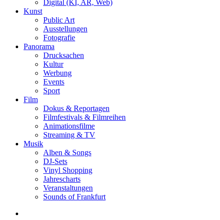
Digital (KI, AR, Web)
Kunst
Public Art
Ausstellungen
Fotografie
Panorama
Drucksachen
Kultur
Werbung
Events
Sport
Film
Dokus & Reportagen
Filmfestivals & Filmreihen
Animationsfilme
Streaming & TV
Musik
Alben & Songs
DJ-Sets
Vinyl Shopping
Jahrescharts
Veranstaltungen
Sounds of Frankfurt
search