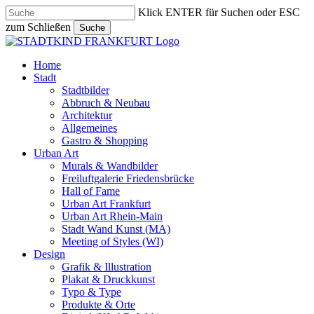
Skip
Klick ENTER für Suchen oder ESC
to
zum Schließen
Suche
main
Close
content
Search
search
Menu
Home
Stadt
Stadtbilder
Abbruch & Neubau
Architektur
Allgemeines
Gastro & Shopping
Urban Art
Murals & Wandbilder
Freiluftgalerie Friedensbrücke
Hall of Fame
Urban Art Frankfurt
Urban Art Rhein-Main
Stadt Wand Kunst (MA)
Meeting of Styles (WI)
Design
Grafik & Illustration
Plakat & Druckkunst
Typo & Type
Produkte & Orte