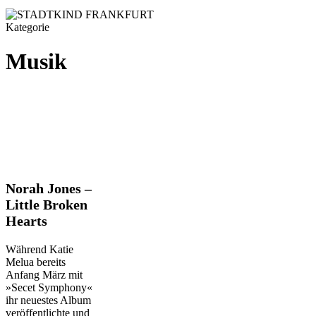
Kategorie
Musik
Norah
Norah Jones –
Jones
Little Broken
–
Hearts
Little
Broken
Hearts
Während Katie
Melua bereits
Anfang März mit
»Secet Symphony«
ihr neuestes Album
veröffentlichte und