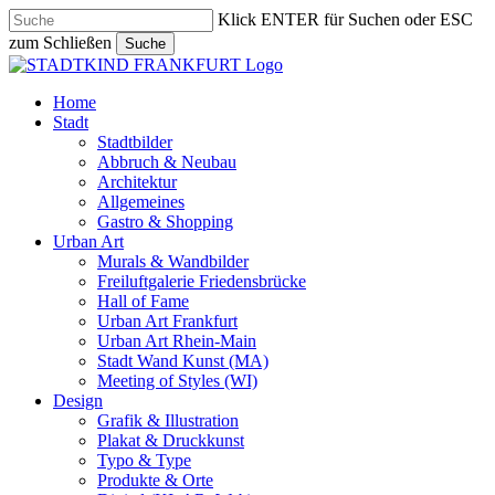
Skip
Klick ENTER für Suchen oder ESC
to
zum Schließen
Suche
main
Close
content
Search
search
Menu
Home
Stadt
Stadtbilder
Abbruch & Neubau
Architektur
Allgemeines
Gastro & Shopping
Urban Art
Murals & Wandbilder
Freiluftgalerie Friedensbrücke
Hall of Fame
Urban Art Frankfurt
Urban Art Rhein-Main
Stadt Wand Kunst (MA)
Meeting of Styles (WI)
Design
Grafik & Illustration
Plakat & Druckkunst
Typo & Type
Produkte & Orte