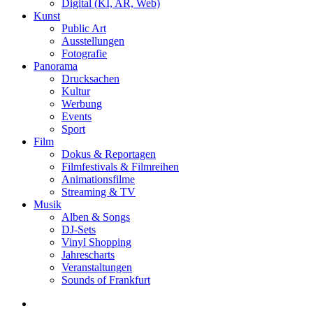
Digital (KI, AR, Web)
Kunst
Public Art
Ausstellungen
Fotografie
Panorama
Drucksachen
Kultur
Werbung
Events
Sport
Film
Dokus & Reportagen
Filmfestivals & Filmreihen
Animationsfilme
Streaming & TV
Musik
Alben & Songs
DJ-Sets
Vinyl Shopping
Jahrescharts
Veranstaltungen
Sounds of Frankfurt
search