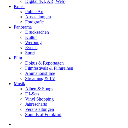
Digital (KI, AR, Web)
Kunst
Public Art
Ausstellungen
Fotografie
Panorama
Drucksachen
Kultur
Werbung
Events
Sport
Film
Dokus & Reportagen
Filmfestivals & Filmreihen
Animationsfilme
Streaming & TV
Musik
Alben & Songs
DJ-Sets
Vinyl Shopping
Jahrescharts
Veranstaltungen
Sounds of Frankfurt
search