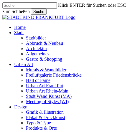
Skip
Klick ENTER für Suchen oder ESC
to
zum Schließen
Suche
main
Close
content
Search
search
Menu
Home
Stadt
Stadtbilder
Abbruch & Neubau
Architektur
Allgemeines
Gastro & Shopping
Urban Art
Murals & Wandbilder
Freiluftgalerie Friedensbrücke
Hall of Fame
Urban Art Frankfurt
Urban Art Rhein-Main
Stadt Wand Kunst (MA)
Meeting of Styles (WI)
Design
Grafik & Illustration
Plakat & Druckkunst
Typo & Type
Produkte & Orte