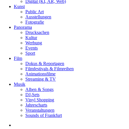
Digital (KI, AR, Web)
Kunst
Public Art
Ausstellungen
Fotografie
Panorama
Drucksachen
Kultur
Werbung
Events
Sport
Film
Dokus & Reportagen
Filmfestivals & Filmreihen
Animationsfilme
Streaming & TV
Musik
Alben & Songs
DJ-Sets
Vinyl Shopping
Jahrescharts
Veranstaltungen
Sounds of Frankfurt
search