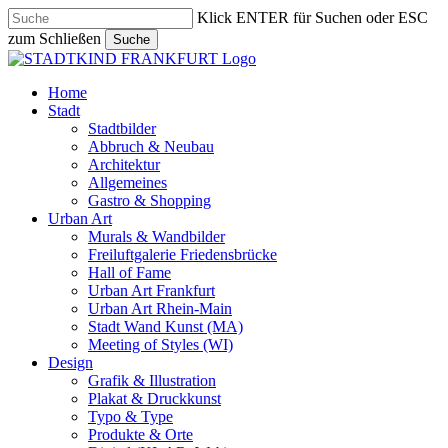
Skip
Klick ENTER für Suchen oder ESC
to
zum Schließen
Suche
main
Close
content
Search
search
Menu
Home
Stadt
Stadtbilder
Abbruch & Neubau
Architektur
Allgemeines
Gastro & Shopping
Urban Art
Murals & Wandbilder
Freiluftgalerie Friedensbrücke
Hall of Fame
Urban Art Frankfurt
Urban Art Rhein-Main
Stadt Wand Kunst (MA)
Meeting of Styles (WI)
Design
Grafik & Illustration
Plakat & Druckkunst
Typo & Type
Produkte & Orte