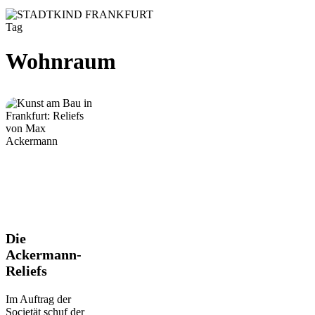
Tag
Wohnraum
Die
Die
Ackermann-
Ackermann-
Reliefs
Reliefs
Im Auftrag der
Societät schuf der