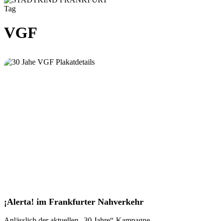
Tag
VGF
¡Alerta!
¡Alerta! im Frankfurter Nahverkehr
im
Frankfurter
Anlässlich der aktuellen „30 Jahre“-Kampagne