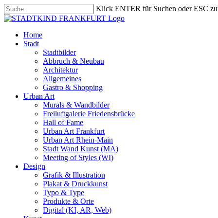
Skip
Klick ENTER für Suchen oder ESC zu
to
Close
main
Search
content
search
Menu
Home
Stadt
Stadtbilder
Abbruch & Neubau
Architektur
Allgemeines
Gastro & Shopping
Urban Art
Murals & Wandbilder
Freiluftgalerie Friedensbrücke
Hall of Fame
Urban Art Frankfurt
Urban Art Rhein-Main
Stadt Wand Kunst (MA)
Meeting of Styles (WI)
Design
Grafik & Illustration
Plakat & Druckkunst
Typo & Type
Produkte & Orte
Digital (KI, AR, Web)