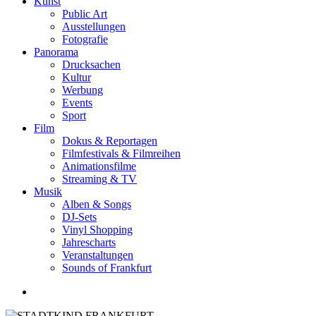
Kunst
Public Art
Ausstellungen
Fotografie
Panorama
Drucksachen
Kultur
Werbung
Events
Sport
Film
Dokus & Reportagen
Filmfestivals & Filmreihen
Animationsfilme
Streaming & TV
Musik
Alben & Songs
DJ-Sets
Vinyl Shopping
Jahrescharts
Veranstaltungen
Sounds of Frankfurt
search