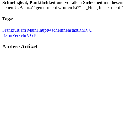
Schnelligkeit, Pünktlichkeit
und vor allem
Sicherheit
mit diesem
neuen U-Bahn-Zügen erreicht worden ist?“ – „Nein, bisher nicht.“
Tags:
Frankfurt am Main
Hauptwache
Innenstadt
RMV
U-
Bahn
Verkehr
VGF
Andere Artikel