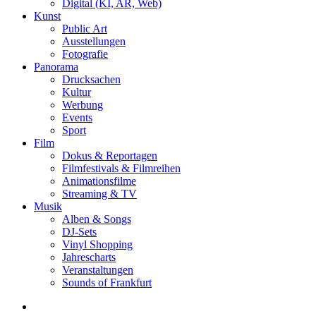
Digital (KI, AR, Web)
Kunst
Public Art
Ausstellungen
Fotografie
Panorama
Drucksachen
Kultur
Werbung
Events
Sport
Film
Dokus & Reportagen
Filmfestivals & Filmreihen
Animationsfilme
Streaming & TV
Musik
Alben & Songs
DJ-Sets
Vinyl Shopping
Jahrescharts
Veranstaltungen
Sounds of Frankfurt
search