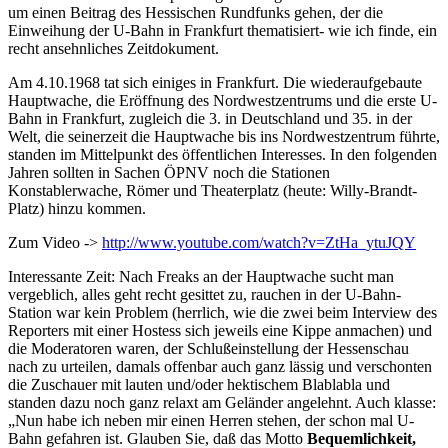
um einen Beitrag des Hessischen Rundfunks gehen, der die
Einweihung der U-Bahn in Frankfurt thematisiert- wie ich finde, ein
recht ansehnliches Zeitdokument.
Am 4.10.1968 tat sich einiges in Frankfurt. Die wiederaufgebaute
Hauptwache, die Eröffnung des Nordwestzentrums und die erste U-
Bahn in Frankfurt, zugleich die 3. in Deutschland und 35. in der
Welt, die seinerzeit die Hauptwache bis ins Nordwestzentrum führte,
standen im Mittelpunkt des öffentlichen Interesses. In den folgenden
Jahren sollten in Sachen ÖPNV noch die Stationen
Konstablerwache, Römer und Theaterplatz (heute: Willy-Brandt-
Platz) hinzu kommen.
Zum Video ->
http://www.youtube.com/watch?v=ZtHa_ytuJQY
Interessante Zeit: Nach Freaks an der Hauptwache sucht man
vergeblich, alles geht recht gesittet zu, rauchen in der U-Bahn-
Station war kein Problem (herrlich, wie die zwei beim Interview des
Reporters mit einer Hostess sich jeweils eine Kippe anmachen) und
die Moderatoren waren, der Schlußeinstellung der Hessenschau
nach zu urteilen, damals offenbar auch ganz lässig und verschonten
die Zuschauer mit lauten und/oder hektischem Blablabla und
standen dazu noch ganz relaxt am Geländer angelehnt. Auch klasse:
„Nun habe ich neben mir einen Herren stehen, der schon mal U-
Bahn gefahren ist. Glauben Sie, daß das Motto
Bequemlichkeit,