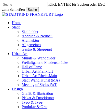
Skip
Klick ENTER für Suchen oder ESC
to
zum Schließen
Suche
main
Close
content
Search
search
Menu
Home
Stadt
Stadtbilder
Abbruch & Neubau
Architektur
Allgemeines
Gastro & Shopping
Urban Art
Murals & Wandbilder
Freiluftgalerie Friedensbrücke
Hall of Fame
Urban Art Frankfurt
Urban Art Rhein-Main
Stadt Wand Kunst (MA)
Meeting of Styles (WI)
Design
Grafik & Illustration
Plakat & Druckkunst
Typo & Type
Produkte & Orte