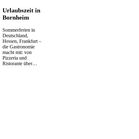
Urlaubszeit
Urlaubszeit in
in
Bornheim
Bornheim
Sommerferien in
Deutschland,
Hessen, Frankfurt –
die Gastronomie
macht mit: von
Pizzeria und
Ristorante über…