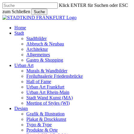
Skip
Klick ENTER für Suchen oder ESC
to
zum Schließen
Suche
main
Close
content
Search
search
Menu
Home
Stadt
Stadtbilder
Abbruch & Neubau
Architektur
Allgemeines
Gastro & Shopping
Urban Art
Murals & Wandbilder
Freiluftgalerie Friedensbrücke
Hall of Fame
Urban Art Frankfurt
Urban Art Rhein-Main
Stadt Wand Kunst (MA)
Meeting of Styles (WI)
Design
Grafik & Illustration
Plakat & Druckkunst
Typo & Type
Produkte & Orte