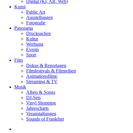
Digital (KI, AR, Web)
Kunst
Public Art
Ausstellungen
Fotografie
Panorama
Drucksachen
Kultur
Werbung
Events
Sport
Film
Dokus & Reportagen
Filmfestivals & Filmreihen
Animationsfilme
Streaming & TV
Musik
Alben & Songs
DJ-Sets
Vinyl Shopping
Jahrescharts
Veranstaltungen
Sounds of Frankfurt
search