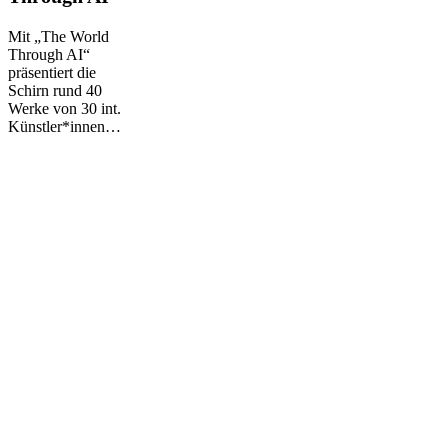
Through
AI
Mit „The World
Through AI“
präsentiert die
Schirn rund 40
Werke von 30 int.
Künstler*innen…