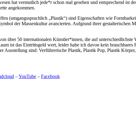
en hat vermutlich jede*r schon mal gesehen und entsprechend ist der R
skette angekommen.
fen (umgangssprachlich „Plastik“) sind Eigenschaften wie Formbarkeit,
ol der Massen­kul­tur avancierten. Aufgrund ihrer gestal­te­ri­schen M
ber 50 inter­na­tio­na­len Künst­ler*innen, die auf unter­schied­lichste 
m ist das Eintrittsgeld wert, leider habe ich davon kein brauchbares 
 Ausstellung sind: Verführerische Plastik, Plastik Pop, Plastik Körper
ndcloud
–
YouTube
–
Facebook