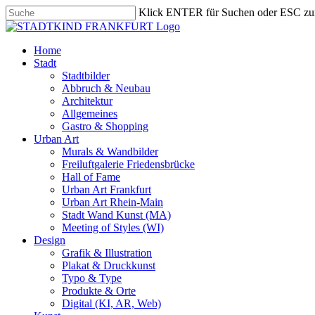
Skip
Klick ENTER für Suchen oder ESC zu
to
Close
main
Search
content
search
Menu
Home
Stadt
Stadtbilder
Abbruch & Neubau
Architektur
Allgemeines
Gastro & Shopping
Urban Art
Murals & Wandbilder
Freiluftgalerie Friedensbrücke
Hall of Fame
Urban Art Frankfurt
Urban Art Rhein-Main
Stadt Wand Kunst (MA)
Meeting of Styles (WI)
Design
Grafik & Illustration
Plakat & Druckkunst
Typo & Type
Produkte & Orte
Digital (KI, AR, Web)