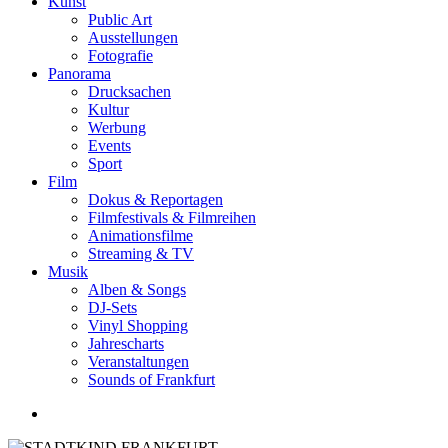
Kunst
Public Art
Ausstellungen
Fotografie
Panorama
Drucksachen
Kultur
Werbung
Events
Sport
Film
Dokus & Reportagen
Filmfestivals & Filmreihen
Animationsfilme
Streaming & TV
Musik
Alben & Songs
DJ-Sets
Vinyl Shopping
Jahrescharts
Veranstaltungen
Sounds of Frankfurt
search