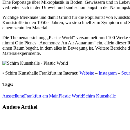
Eine Reportage über Mikroplastik in Böden, Gewässern und in Lebewes
verbreiten sich in der Umwelt und sind schon längst in der Nahrung
Wichtige Merkmale und damit Grund für die Popularität von Kunststof
Kunststoffe in den 1950er Jahren, wo sie schnell zum Symptom und Symb
einem zentra­len Mate­rial.
Die Themenausstel­lung „Plastic World“ versam­melt rund 100 Werke von ü
nimmt Otto Pienes „Anemones: An Air Aquarium“ ein, allein dieser Rau
einen Raum begeht, in dem alles in Bewegung ist. Weitere Bereiche der
Materialexperimente.
• Schirn Kunsthalle Frankfurt im Internet:
Website
–
Instagram
–
Sou
Tags:
Ausstellung
Frankfurt am Main
Plastic World
Schirn Kunsthalle
Andere Artikel