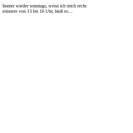
zeigt
Immer wieder sonntags, wenn ich mich recht
„Radio
erinnere von 13 bis 16 Uhr, hieß es…
Star
–
Die
AFN-
Story“