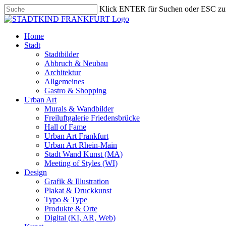
Skip
Klick ENTER für Suchen oder ESC zu
to
Close
main
Search
content
search
Menu
Home
Stadt
Stadtbilder
Abbruch & Neubau
Architektur
Allgemeines
Gastro & Shopping
Urban Art
Murals & Wandbilder
Freiluftgalerie Friedensbrücke
Hall of Fame
Urban Art Frankfurt
Urban Art Rhein-Main
Stadt Wand Kunst (MA)
Meeting of Styles (WI)
Design
Grafik & Illustration
Plakat & Druckkunst
Typo & Type
Produkte & Orte
Digital (KI, AR, Web)