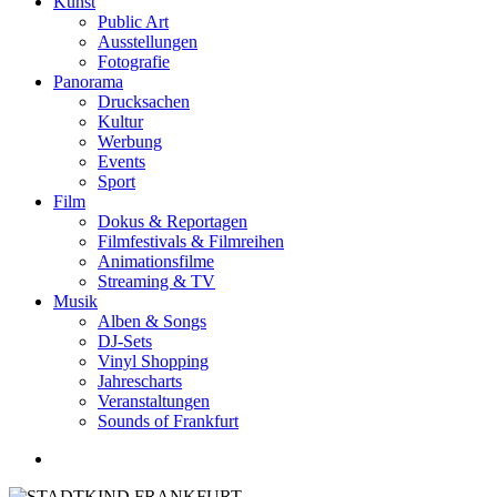
Kunst
Public Art
Ausstellungen
Fotografie
Panorama
Drucksachen
Kultur
Werbung
Events
Sport
Film
Dokus & Reportagen
Filmfestivals & Filmreihen
Animationsfilme
Streaming & TV
Musik
Alben & Songs
DJ-Sets
Vinyl Shopping
Jahrescharts
Veranstaltungen
Sounds of Frankfurt
search