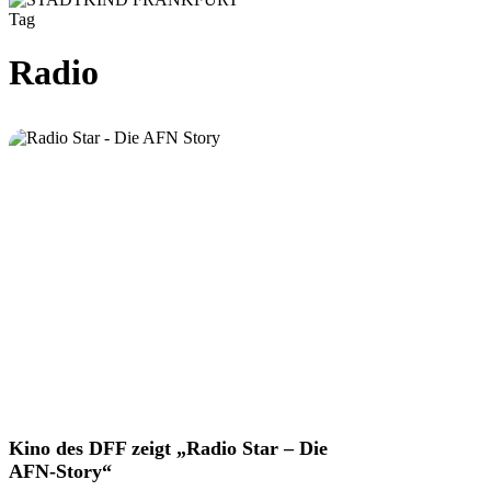
Tag
Radio
Kino
Kino des DFF zeigt „Radio Star – Die
des
AFN-Story“
DFF