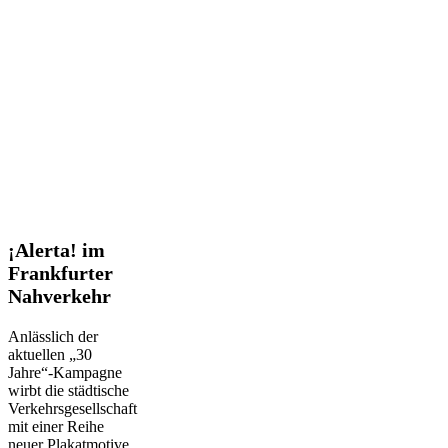
¡Alerta!
¡Alerta! im
im
Frankfurter
Frankfurter
Nahverkehr
Nahverkehr
Anlässlich der
aktuellen „30
Jahre“-Kampagne
wirbt die städtische
Verkehrsgesellschaft
mit einer Reihe
neuer Plakatmotive.