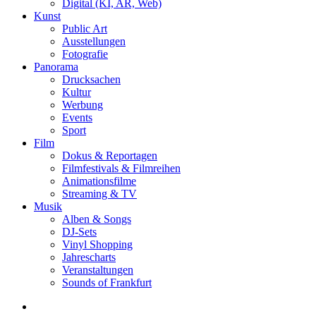
Digital (KI, AR, Web)
Kunst
Public Art
Ausstellungen
Fotografie
Panorama
Drucksachen
Kultur
Werbung
Events
Sport
Film
Dokus & Reportagen
Filmfestivals & Filmreihen
Animationsfilme
Streaming & TV
Musik
Alben & Songs
DJ-Sets
Vinyl Shopping
Jahrescharts
Veranstaltungen
Sounds of Frankfurt
search