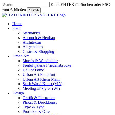
Skip
Klick ENTER für Suchen oder ESC
to
zum Schließen
Suche
main
Close
content
Search
search
Menu
Home
Stadt
Stadtbilder
Abbruch & Neubau
Architektur
Allgemeines
Gastro & Shopping
Urban Art
Murals & Wandbilder
Freiluftgalerie Friedensbrücke
Hall of Fame
Urban Art Frankfurt
Urban Art Rhein-Main
Stadt Wand Kunst (MA)
Meeting of Styles (WI)
Design
Grafik & Illustration
Plakat & Druckkunst
Typo & Type
Produkte & Orte