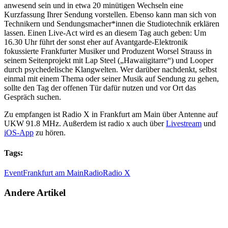
anwesend sein und in etwa 20 minütigen Wechseln eine
Kurzfassung Ihrer Sendung vorstellen. Ebenso kann man sich von
Technikern und Sendungsmacher*innen die Studiotechnik erklären
lassen. Einen Live-Act wird es an diesem Tag auch geben: Um
16.30 Uhr führt der sonst eher auf Avantgarde-Elektronik
fokussierte Frankfurter Musiker und Produzent Worsel Strauss in
seinem Seitenprojekt mit Lap Steel („Hawaiigitarre“) und Looper
durch psychedelische Klangwelten. Wer darüber nachdenkt, selbst
einmal mit einem Thema oder seiner Musik auf Sendung zu gehen,
sollte den Tag der offenen Tür dafür nutzen und vor Ort das
Gespräch suchen.
Zu empfangen ist Radio X in Frankfurt am Main über Antenne auf
UKW 91.8 MHz. Außerdem ist radio x auch über
Livestream
und
iOS-App
zu hören.
Tags:
Event
Frankfurt am Main
Radio
Radio X
Andere Artikel