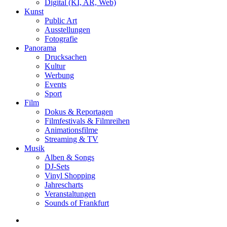
Digital (KI, AR, Web)
Kunst
Public Art
Ausstellungen
Fotografie
Panorama
Drucksachen
Kultur
Werbung
Events
Sport
Film
Dokus & Reportagen
Filmfestivals & Filmreihen
Animationsfilme
Streaming & TV
Musik
Alben & Songs
DJ-Sets
Vinyl Shopping
Jahrescharts
Veranstaltungen
Sounds of Frankfurt
search