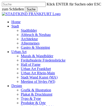
Skip
Klick ENTER für Suchen oder ESC
to
zum Schließen
Suche
main
Close
content
Search
search
Menu
Home
Stadt
Stadtbilder
Abbruch & Neubau
Architektur
Allgemeines
Gastro & Shopping
Urban Art
Murals & Wandbilder
Freiluftgalerie Friedensbrücke
Hall of Fame
Urban Art Frankfurt
Urban Art Rhein-Main
Stadt Wand Kunst (MA)
Meeting of Styles (WI)
Design
Grafik & Illustration
Plakat & Druckkunst
Typo & Type
Produkte & Orte