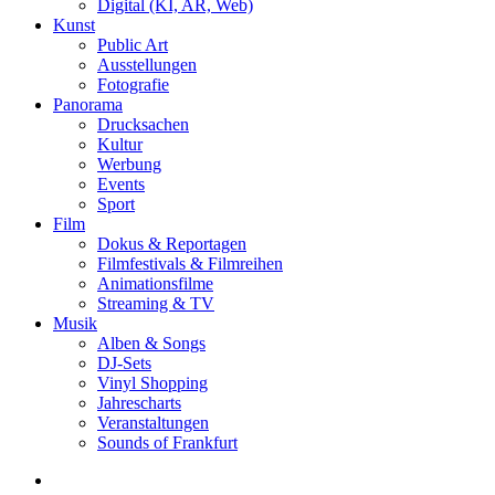
Digital (KI, AR, Web)
Kunst
Public Art
Ausstellungen
Fotografie
Panorama
Drucksachen
Kultur
Werbung
Events
Sport
Film
Dokus & Reportagen
Filmfestivals & Filmreihen
Animationsfilme
Streaming & TV
Musik
Alben & Songs
DJ-Sets
Vinyl Shopping
Jahrescharts
Veranstaltungen
Sounds of Frankfurt
search