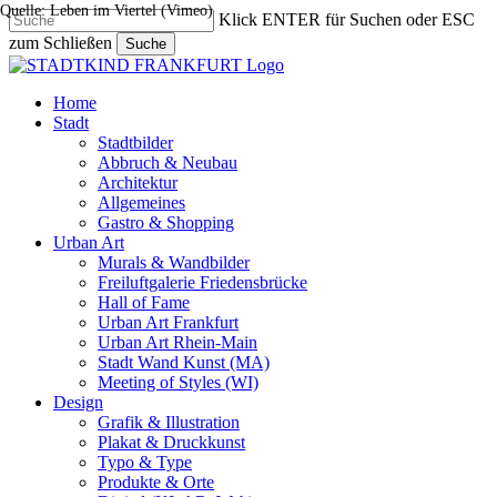
Quelle: Leben im Viertel (Vimeo)
Skip
Klick ENTER für Suchen oder ESC
to
zum Schließen
Suche
main
Close
content
Search
search
Menu
Home
Stadt
Stadtbilder
Abbruch & Neubau
Architektur
Allgemeines
Gastro & Shopping
Urban Art
Murals & Wandbilder
Freiluftgalerie Friedensbrücke
Hall of Fame
Urban Art Frankfurt
Urban Art Rhein-Main
Stadt Wand Kunst (MA)
Meeting of Styles (WI)
Design
Grafik & Illustration
Plakat & Druckkunst
Typo & Type
Produkte & Orte