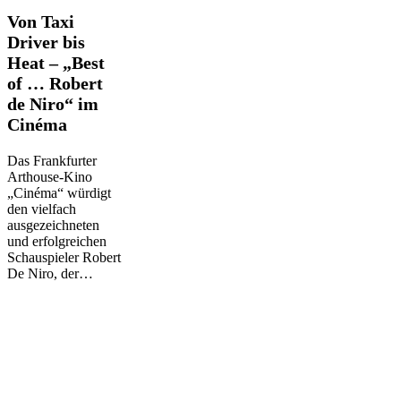
Von
Von Taxi
Taxi
Driver bis
Driver
Heat – „Best
bis
of … Robert
Heat
–
de Niro“ im
„Best
Cinéma
of
…
Das Frankfurter
Robert
Arthouse-Kino
de
„Cinéma“ würdigt
Niro“
den vielfach
im
ausgezeichneten
Cinéma
und erfolgreichen
Schauspieler Robert
De Niro, der…