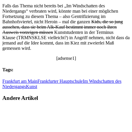
Falls das Thema nicht bereits bei „Im Windschatten des
Niedergangs“ verbraten wird, könnte man bei einer möglichen
Fortsetzung zu diesem Thema – also Gentrifizierung im
Bahnhofsviertel, nicht Heroin – mal die ganzen
Kids, die so jung
aussehen, dass sie beim Alk-Kauf bestimmt immer noch ihren
Ausweis vorzeigen müssen
Kunststudenten in der Terminus
Klause (TRMNSKLSE vielleicht?) in Angriff nehmen, nicht dass da
jemand auf die Idee kommt, dass im Kiez mit zweierlei Maß
gemessen wird.
[adsense1]
Tags:
Frankfurt am Main
Frankfurter Hauptschule
Im Windschatten des
Niedergangs
Kunst
Andere Artikel