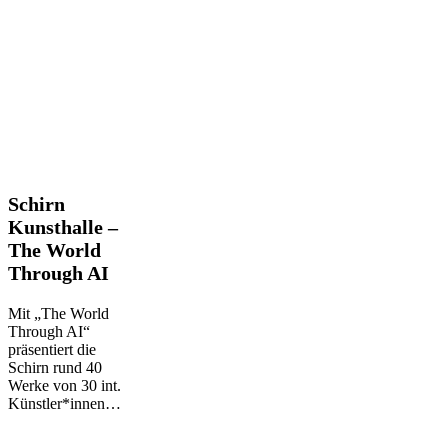
Schirn
Schirn
Kunsthalle
Kunsthalle –
–
The World
The
Through AI
World
Through
AI
Mit „The World
Through AI“
präsentiert die
Schirn rund 40
Werke von 30 int.
Künstler*innen…