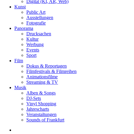
Digital (KI, AR, Web)
Kunst
Public Art
Ausstellungen
Fotografie
Panorama
Drucksachen
Kultur
Werbung
Events
Sport
Film
Dokus & Reportagen
Filmfestivals & Filmreihen
Animationsfilme
Streaming & TV
Musik
Alben & Songs
DJ-Sets
Vinyl Shopping
Jahrescharts
Veranstaltungen
Sounds of Frankfurt
search