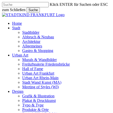
Skip
Klick ENTER für Suchen oder ESC
to
zum Schließen
Suche
main
Close
content
Search
search
Menu
Home
Stadt
Stadtbilder
Abbruch & Neubau
Architektur
Allgemeines
Gastro & Shopping
Urban Art
Murals & Wandbilder
Freiluftgalerie Friedensbrücke
Hall of Fame
Urban Art Frankfurt
Urban Art Rhein-Main
Stadt Wand Kunst (MA)
Meeting of Styles (WI)
Design
Grafik & Illustration
Plakat & Druckkunst
Typo & Type
Produkte & Orte