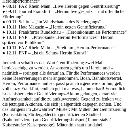
Heroinperformance“
● 08.11. FAZ Rhein-Main: „Live-Heroin gegen Gentrifizierung“
● 09.11. Journal Frankfurt – „Heroin live gespritzt – mit öffentlicher
Förderung“
● 09.11. Schirn – „Im Windschatten des Niedergangs“
● 10.11. Hate Magazin – „Heroin gegen Gentrifizierung“
● 10.11. Frankfurter Rundschau – „Heroinkonsum als Performance“
● 10.11. FNP – „Provokante „Heroin-Performances“: Heroin
spritzen vor Publikum“
● 10.11. FAZ Rhein Main – „Streit um „Heroin-Performance““
● 12.11. FNP – „Ist ein Schuss Heroin Kunst?“
Immerhin schafft es das Wort Gentrifizierung zwei Mal
berücksichtigt zu werden. Ansonsten geht’s um Heroin und –
natürlich – springen alle darauf an. Für die Performances werden
keine Reservierungen mehr angenommen. Boah, Bahnhofsviertel,
Heroin, Performance und so, passt ja auch irgendwie dorthin, gell,
voll crazy Frankfurt, endlich geht mal was, hammerhart! Vermutlich
ist es bisher keiner Gentrifzierungs-Aktion gelungen, derart viel
Aufmerksamkeit auf die zu aufzuwertende Gegend zu lenken wie
die jetztigen Aktionen, die sich ja eigentlich dagegen richten. Und
das übrigens im „bewährten“ Muster: Mit Mitteln der Gentrifzierung
(Kunstaktion, Fördergelder) im gentrifizierten Stadtteil
(Bahnhofsviertel) am Gentrifizierungshotspot (Taunusstaße/
Kaiserstraße/ Kaiserpassage). Mittendrin statt nur dabei.