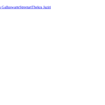
n Galluswarte
Streetart
Thekra Jaziri