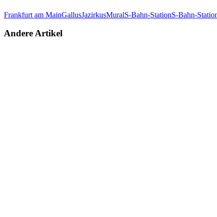
Frankfurt am Main
Gallus
Jazirkus
Mural
S-Bahn-Station
S-Bahn-Statio
Andere Artikel