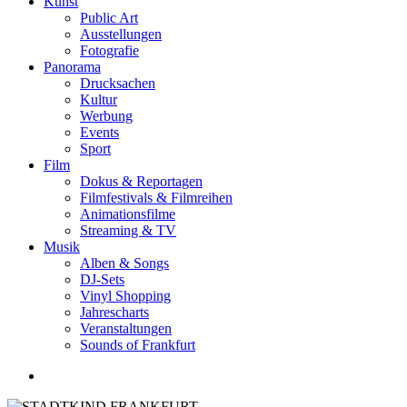
Kunst
Public Art
Ausstellungen
Fotografie
Panorama
Drucksachen
Kultur
Werbung
Events
Sport
Film
Dokus & Reportagen
Filmfestivals & Filmreihen
Animationsfilme
Streaming & TV
Musik
Alben & Songs
DJ-Sets
Vinyl Shopping
Jahrescharts
Veranstaltungen
Sounds of Frankfurt
search