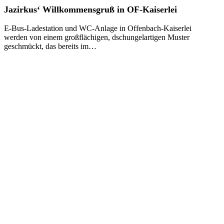
Jazirkus‘
Jazirkus‘ Willkommensgruß in OF-Kaiserlei
Willkommensgruß
in
E-Bus-Ladestation und WC-Anlage in Offenbach-Kaiserlei
OF-
werden von einem großflächigen, dschungelartigen Muster
Kaiserlei
geschmückt, das bereits im…