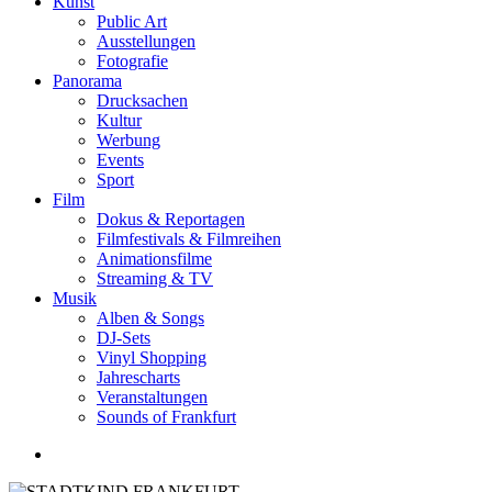
Kunst
Public Art
Ausstellungen
Fotografie
Panorama
Drucksachen
Kultur
Werbung
Events
Sport
Film
Dokus & Reportagen
Filmfestivals & Filmreihen
Animationsfilme
Streaming & TV
Musik
Alben & Songs
DJ-Sets
Vinyl Shopping
Jahrescharts
Veranstaltungen
Sounds of Frankfurt
search