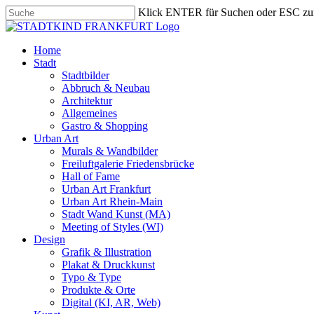
Skip
Klick ENTER für Suchen oder ESC zu
to
Close
main
Search
content
search
Menu
Home
Stadt
Stadtbilder
Abbruch & Neubau
Architektur
Allgemeines
Gastro & Shopping
Urban Art
Murals & Wandbilder
Freiluftgalerie Friedensbrücke
Hall of Fame
Urban Art Frankfurt
Urban Art Rhein-Main
Stadt Wand Kunst (MA)
Meeting of Styles (WI)
Design
Grafik & Illustration
Plakat & Druckkunst
Typo & Type
Produkte & Orte
Digital (KI, AR, Web)