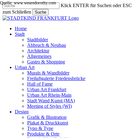
Quelle: www.wearedorothy.com
Skip
Klick ENTER für Suchen oder ESC
to
zum Schließen
Suche
main
Close
content
Search
search
Menu
Home
Stadt
Stadtbilder
Abbruch & Neubau
Architektur
Allgemeines
Gastro & Shopping
Urban Art
Murals & Wandbilder
Freiluftgalerie Friedensbrücke
Hall of Fame
Urban Art Frankfurt
Urban Art Rhein-Main
Stadt Wand Kunst (MA)
Meeting of Styles (WI)
Design
Grafik & Illustration
Plakat & Druckkunst
Typo & Type
Produkte & Orte