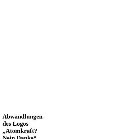
Abwandlungen
Abwandlungen
des
des Logos
Logos
„Atomkraft?
„Atomkraft?
Nein Danke“
Nein