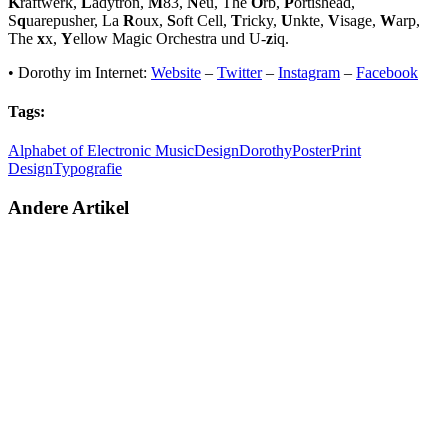
K
raftwerk,
L
adytron,
M
83,
N
eu, The
O
rb,
P
ortishead,
S
q
uarepusher, La
R
oux,
S
oft Cell,
T
ricky,
U
nkte,
V
isage,
W
arp,
The
x
x,
Y
ellow Magic Orchestra und U-
z
iq.
• Dorothy im Internet:
Website
–
Twitter
–
Instagram
–
Facebook
Tags:
Alphabet of Electronic Music
Design
Dorothy
Poster
Print
Design
Typografie
Andere Artikel