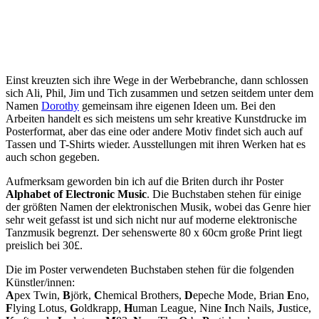
Einst kreuzten sich ihre Wege in der Werbebranche, dann schlossen
sich Ali, Phil, Jim und Tich zusammen und setzen seitdem unter dem
Namen
Dorothy
gemeinsam ihre eigenen Ideen um. Bei den
Arbeiten handelt es sich meistens um sehr kreative Kunstdrucke im
Posterformat, aber das eine oder andere Motiv findet sich auch auf
Tassen und T-Shirts wieder. Ausstellungen mit ihren Werken hat es
auch schon gegeben.
Aufmerksam geworden bin ich auf die Briten durch ihr Poster
Alphabet of Electronic Music
. Die Buchstaben stehen für einige
der größten Namen der elektronischen Musik, wobei das Genre hier
sehr weit gefasst ist und sich nicht nur auf moderne elektronische
Tanzmusik begrenzt. Der sehenswerte 80 x 60cm große Print liegt
preislich bei 30£.
Die im Poster verwendeten Buchstaben stehen für die folgenden
Künstler/innen:
A
pex Twin,
B
jörk,
C
hemical Brothers,
D
epeche Mode, Brian
E
no,
F
lying Lotus,
G
oldkrapp,
H
uman League, Nine
I
nch Nails,
J
ustice,