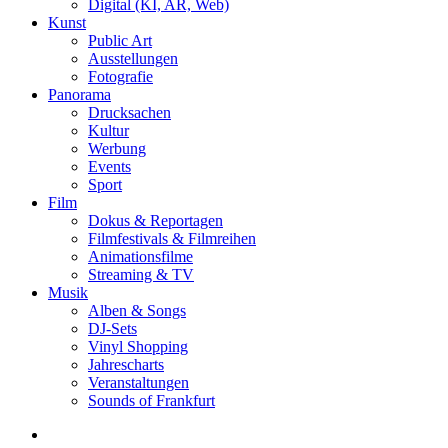
Digital (KI, AR, Web)
Kunst
Public Art
Ausstellungen
Fotografie
Panorama
Drucksachen
Kultur
Werbung
Events
Sport
Film
Dokus & Reportagen
Filmfestivals & Filmreihen
Animationsfilme
Streaming & TV
Musik
Alben & Songs
DJ-Sets
Vinyl Shopping
Jahrescharts
Veranstaltungen
Sounds of Frankfurt
search