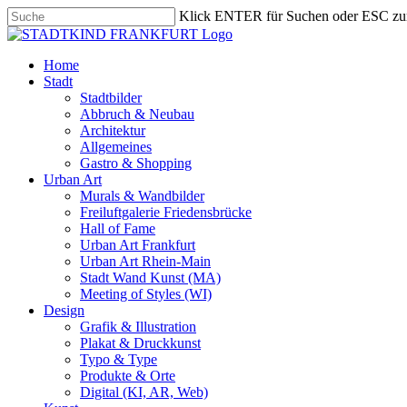
Skip
Klick ENTER für Suchen oder ESC zu
to
Close
main
Search
content
search
Menu
Home
Stadt
Stadtbilder
Abbruch & Neubau
Architektur
Allgemeines
Gastro & Shopping
Urban Art
Murals & Wandbilder
Freiluftgalerie Friedensbrücke
Hall of Fame
Urban Art Frankfurt
Urban Art Rhein-Main
Stadt Wand Kunst (MA)
Meeting of Styles (WI)
Design
Grafik & Illustration
Plakat & Druckkunst
Typo & Type
Produkte & Orte
Digital (KI, AR, Web)