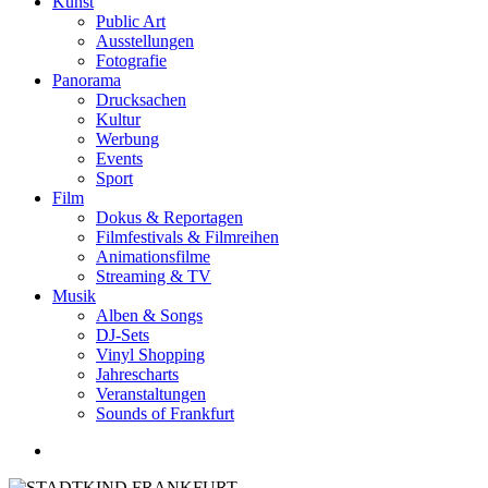
Kunst
Public Art
Ausstellungen
Fotografie
Panorama
Drucksachen
Kultur
Werbung
Events
Sport
Film
Dokus & Reportagen
Filmfestivals & Filmreihen
Animationsfilme
Streaming & TV
Musik
Alben & Songs
DJ-Sets
Vinyl Shopping
Jahrescharts
Veranstaltungen
Sounds of Frankfurt
search