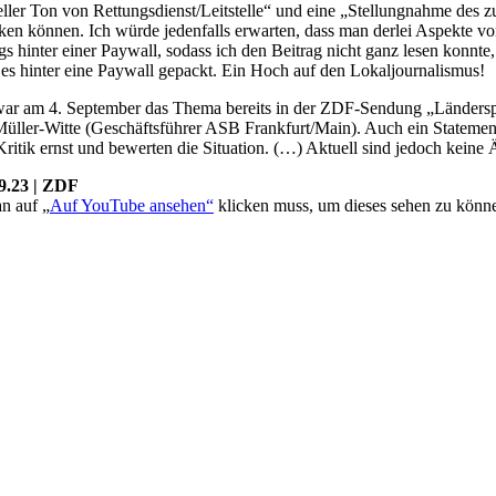
r Ton von Rettungsdienst/Leitstelle“ und eine „Stellungnahme des zus
enken können. Ich würde jedenfalls erwarten, dass man derlei Aspekte v
ngs hinter einer Paywall, sodass ich den Beitrag nicht ganz lesen konnte
 es hinter eine Paywall gepackt. Ein Hoch auf den Lokaljournalismus!
war am 4. September das Thema bereits in der ZDF-Sendung „Ländersp
er-Witte (Geschäftsführer ASB Frankfurt/Main). Auch ein Statement de
 Kritik ernst und bewerten die Situation. (…) Aktuell sind jedoch kein
9.23 | ZDF
n auf „
Auf YouTube ansehen“
klicken muss, um dieses sehen zu könn