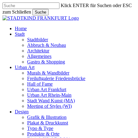
Skip
Klick ENTER für Suchen oder ESC
to
zum Schließen
Suche
main
Close
content
Search
search
Menu
Home
Stadt
Stadtbilder
Abbruch & Neubau
Architektur
Allgemeines
Gastro & Shopping
Urban Art
Murals & Wandbilder
Freiluftgalerie Friedensbrücke
Hall of Fame
Urban Art Frankfurt
Urban Art Rhein-Main
Stadt Wand Kunst (MA)
Meeting of Styles (WI)
Design
Grafik & Illustration
Plakat & Druckkunst
Typo & Type
Produkte & Orte