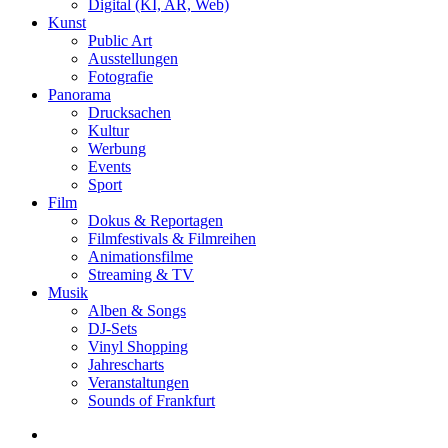
Digital (KI, AR, Web)
Kunst
Public Art
Ausstellungen
Fotografie
Panorama
Drucksachen
Kultur
Werbung
Events
Sport
Film
Dokus & Reportagen
Filmfestivals & Filmreihen
Animationsfilme
Streaming & TV
Musik
Alben & Songs
DJ-Sets
Vinyl Shopping
Jahrescharts
Veranstaltungen
Sounds of Frankfurt
search