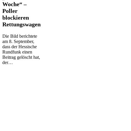
Woche“ –
Woche“
–
Poller
Poller
blockieren
blockieren
Rettungswagen
Rettungswagen
Die Bild berichtete
am 8. September,
dass der Hessische
Rundfunk einen
Beitrag gelöscht hat,
der…