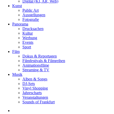
Digital (KI, AR, Web)
Kunst
Public Art
Ausstellungen
Fotografie
Panorama
Drucksachen
Kultur
Werbung
Events
Sport
Film
Dokus & Reportagen
Filmfestivals & Filmreihen
Animationsfilme
Streaming & TV
Musik
Alben & Songs
DJ-Sets
Vinyl Shopping
Jahrescharts
Veranstaltungen
Sounds of Frankfurt
search