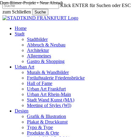
Dom-Römer-Projekt • Neue Altstadt
Skip
Klick ENTER für Suchen oder ESC
to
zum Schließen
Suche
main
Close
content
Search
search
Menu
Home
Stadt
Stadtbilder
Abbruch & Neubau
Architektur
Allgemeines
Gastro & Shopping
Urban Art
Murals & Wandbilder
Freiluftgalerie Friedensbrücke
Hall of Fame
Urban Art Frankfurt
Urban Art Rhein-Main
Stadt Wand Kunst (MA)
Meeting of Styles (WI)
Design
Grafik & Illustration
Plakat & Druckkunst
Typo & Type
Produkte & Orte