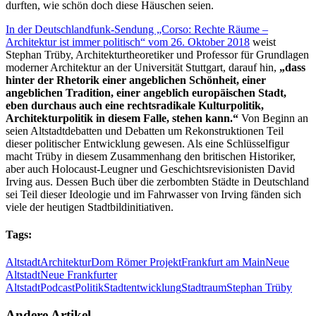
durften, wie schön doch diese Häuschen seien.
In der Deutschlandfunk-Sendung „Corso: Rechte Räume –
Architektur ist immer politisch“ vom 26. Oktober 2018
weist
Stephan Trüby, Architekturtheoretiker und Professor für Grundlagen
moderner Architektur an der Universität Stuttgart, darauf hin,
„dass
hinter der Rhetorik einer angeblichen Schönheit, einer
angeblichen Tradition, einer angeblich europäischen Stadt,
eben durchaus auch eine rechtsradikale Kulturpolitik,
Architekturpolitik in diesem Falle, stehen kann.“
Von Beginn an
seien Altstadtdebatten und Debatten um Rekonstruktionen Teil
dieser politischer Entwicklung gewesen. Als eine Schlüsselfigur
macht Trüby in diesem Zusammenhang den britischen Historiker,
aber auch Holocaust-Leugner und Geschichtsrevisionisten David
Irving aus. Dessen Buch über die zerbombten Städte in Deutschland
sei Teil dieser Ideologie und im Fahrwasser von Irving fänden sich
viele der heutigen Stadtbildinitiativen.
Tags:
Altstadt
Architektur
Dom Römer Projekt
Frankfurt am Main
Neue
Altstadt
Neue Frankfurter
Altstadt
Podcast
Politik
Stadtentwicklung
Stadtraum
Stephan Trüby
Andere Artikel