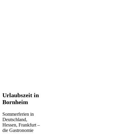
Urlaubszeit
Urlaubszeit in
in
Bornheim
Bornheim
Sommerferien in
Deutschland,
Hessen, Frankfurt –
die Gastronomie