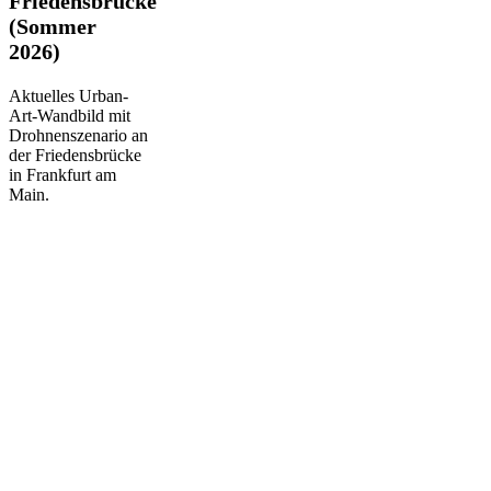
Friedensbrücke
Friedensbrücke
(Sommer
(Sommer
2026)
2026)
Aktuelles Urban-
Art-Wandbild mit
Drohnenszenario an
der Friedensbrücke
in Frankfurt am
Main.