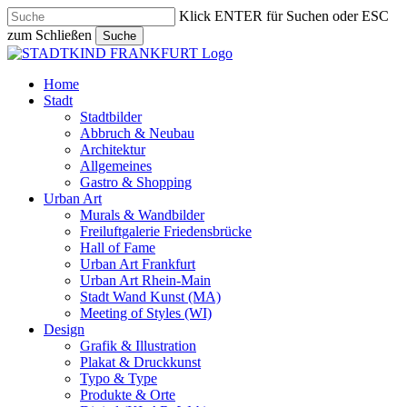
Skip
Klick ENTER für Suchen oder ESC
to
zum Schließen
Suche
main
Close
content
Search
search
Menu
Home
Stadt
Stadtbilder
Abbruch & Neubau
Architektur
Allgemeines
Gastro & Shopping
Urban Art
Murals & Wandbilder
Freiluftgalerie Friedensbrücke
Hall of Fame
Urban Art Frankfurt
Urban Art Rhein-Main
Stadt Wand Kunst (MA)
Meeting of Styles (WI)
Design
Grafik & Illustration
Plakat & Druckkunst
Typo & Type
Produkte & Orte