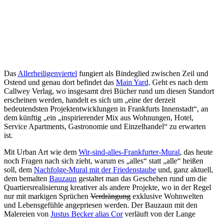
Das
Allerheiligenviertel
fungiert als Bindeglied zwischen Zeil und
Ostend und genau dort befindet das
Main Yard
. Geht es nach dem
Callwey Verlag, wo insgesamt drei Bücher rund um diesen Standort
erscheinen werden, handelt es sich um „eine der derzeit
bedeutendsten Projektentwicklungen in Frankfurts Innenstadt“, an
dem künftig „ein „inspirierender Mix aus Wohnungen, Hotel,
Service Apartments, Gastronomie und Einzelhandel“ zu erwarten
ist.
Mit Urban Art wie dem
Wir-sind-alles-Frankfurter-Mural
, das heute
noch Fragen nach sich zieht, warum es „alles“ statt „alle“ heißen
soll, dem
Nachfolge-Mural mit der Friedenstaube
und, ganz aktuell,
dem bemalten
Bauzaun
gestaltet man das Geschehen rund um die
Quartiersrealisierung kreativer als andere Projekte, wo in der Regel
nur mit markigen Sprüchen
Verdrängung
exklusive Wohnwelten
und Lebensgefühle angepriesen werden. Der Bauzaun mit den
Malereien von
Justus Becker alias Cor
verläuft von der Lange