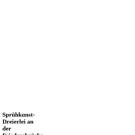
Sprühkunst-
Sprühkunst-
Dreierlei
Dreierlei an
an
der
der