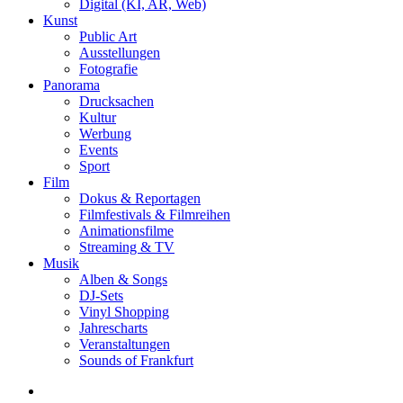
Digital (KI, AR, Web)
Kunst
Public Art
Ausstellungen
Fotografie
Panorama
Drucksachen
Kultur
Werbung
Events
Sport
Film
Dokus & Reportagen
Filmfestivals & Filmreihen
Animationsfilme
Streaming & TV
Musik
Alben & Songs
DJ-Sets
Vinyl Shopping
Jahrescharts
Veranstaltungen
Sounds of Frankfurt
search