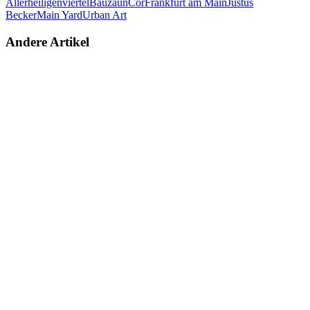
Allerheiligenviertel
Bauzaun
Cor
Frankfurt am Main
Justus
Becker
Main Yard
Urban Art
Andere Artikel