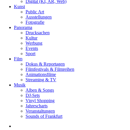
Digital (KI, AR, Web)
Kunst
Public Art
Ausstellungen
Fotografie
Panorama
Drucksachen
Kultur
Werbung
Events
Sport
Film
Dokus & Reportagen
Filmfestivals & Filmreihen
Animationsfilme
Streaming & TV
Musik
Alben & Songs
DJ-Sets
Vinyl Shopping
Jahrescharts
Veranstaltungen
Sounds of Frankfurt
search