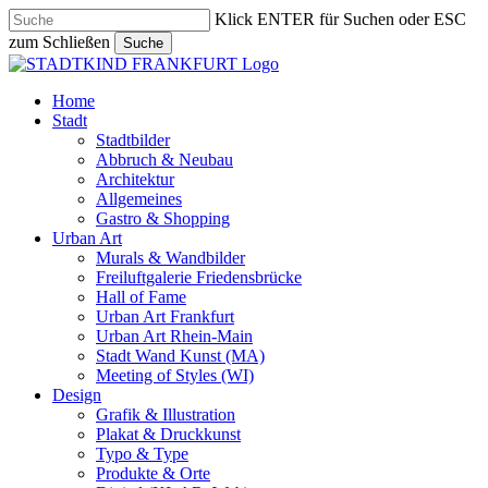
Skip
Klick ENTER für Suchen oder ESC
to
zum Schließen
Suche
main
Close
content
Search
search
Menu
Home
Stadt
Stadtbilder
Abbruch & Neubau
Architektur
Allgemeines
Gastro & Shopping
Urban Art
Murals & Wandbilder
Freiluftgalerie Friedensbrücke
Hall of Fame
Urban Art Frankfurt
Urban Art Rhein-Main
Stadt Wand Kunst (MA)
Meeting of Styles (WI)
Design
Grafik & Illustration
Plakat & Druckkunst
Typo & Type
Produkte & Orte