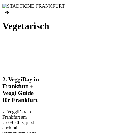
Tag
Vegetarisch
2.
2. VeggiDay in
VeggiDay
Frankfurt +
in
Veggi Guide
Frankfurt
für Frankfurt
+
Veggi
Guide
2. VeggiDay in
für
Frankfurt am
Frankfurt
25.09.2013, jetzt
auch mit