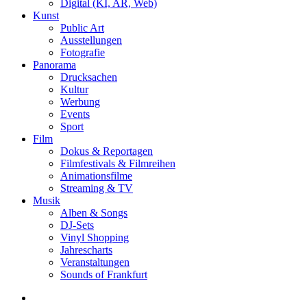
Digital (KI, AR, Web)
Kunst
Public Art
Ausstellungen
Fotografie
Panorama
Drucksachen
Kultur
Werbung
Events
Sport
Film
Dokus & Reportagen
Filmfestivals & Filmreihen
Animationsfilme
Streaming & TV
Musik
Alben & Songs
DJ-Sets
Vinyl Shopping
Jahrescharts
Veranstaltungen
Sounds of Frankfurt
search