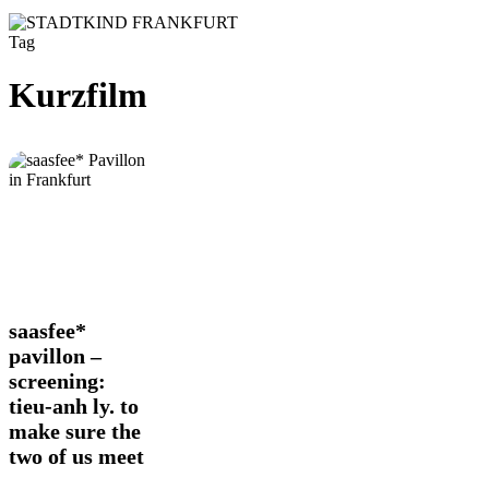
Tag
Kurzfilm
saasfee*
saasfee*
pavillon
pavillon –
–
screening:
screening:
tieu-anh ly. to
tieu-
anh
make sure the
ly.
two of us meet
to
make