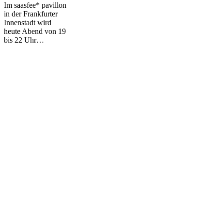
Im saasfee* pavillon
sure
in der Frankfurter
the
Innenstadt wird
two
heute Abend von 19
of
bis 22 Uhr…
us
meet