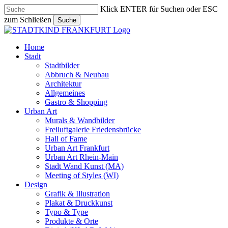
Skip
Klick ENTER für Suchen oder ESC
to
zum Schließen
Suche
main
Close
content
Search
search
Menu
Home
Stadt
Stadtbilder
Abbruch & Neubau
Architektur
Allgemeines
Gastro & Shopping
Urban Art
Murals & Wandbilder
Freiluftgalerie Friedensbrücke
Hall of Fame
Urban Art Frankfurt
Urban Art Rhein-Main
Stadt Wand Kunst (MA)
Meeting of Styles (WI)
Design
Grafik & Illustration
Plakat & Druckkunst
Typo & Type
Produkte & Orte