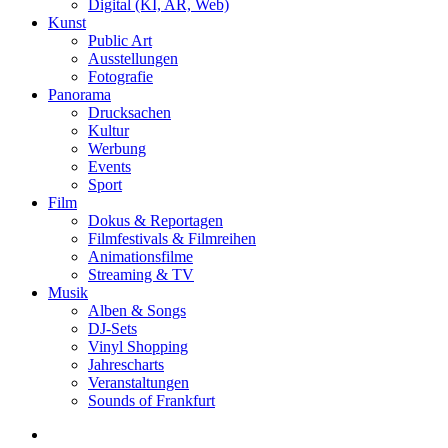
Digital (KI, AR, Web)
Kunst
Public Art
Ausstellungen
Fotografie
Panorama
Drucksachen
Kultur
Werbung
Events
Sport
Film
Dokus & Reportagen
Filmfestivals & Filmreihen
Animationsfilme
Streaming & TV
Musik
Alben & Songs
DJ-Sets
Vinyl Shopping
Jahrescharts
Veranstaltungen
Sounds of Frankfurt
search