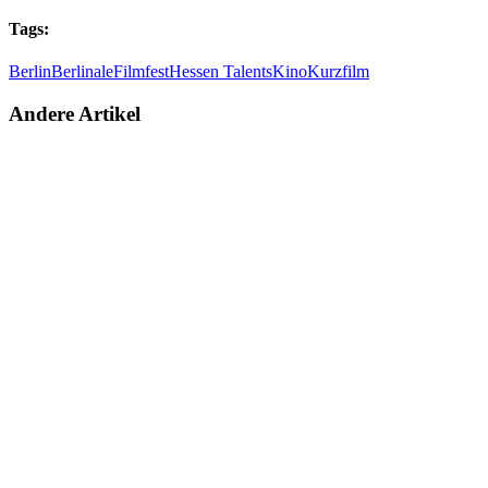
Tags:
Berlin
Berlinale
Filmfest
Hessen Talents
Kino
Kurzfilm
Andere Artikel