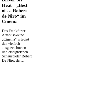
Driver
Heat – „Best
bis
of … Robert
Heat
–
de Niro“ im
„Best
Cinéma
of
…
Das Frankfurter
Robert
Arthouse-Kino
de
„Cinéma“ würdigt
Niro“
den vielfach
im
ausgezeichneten
Cinéma
und erfolgreichen
Schauspieler Robert
De Niro, der…