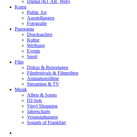
Digital (KI, AR, Web)
Kunst
Public Art
Ausstellungen
Fotografie
Panorama
Drucksachen
Kultur
Werbung
Events
Sport
Film
Dokus & Reportagen
Filmfestivals & Filmreihen
Animationsfilme
Streaming & TV
Musik
Alben & Songs
DJ-Sets
Vinyl Shopping
Jahrescharts
Veranstaltungen
Sounds of Frankfurt
search