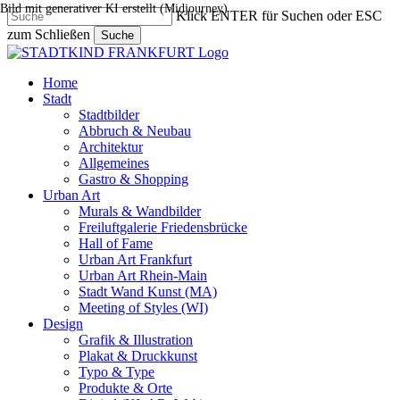
Bild mit generativer KI erstellt (Midjourney)
Skip
Klick ENTER für Suchen oder ESC
to
zum Schließen
Suche
main
Close
content
Search
search
Menu
Home
Stadt
Stadtbilder
Abbruch & Neubau
Architektur
Allgemeines
Gastro & Shopping
Urban Art
Murals & Wandbilder
Freiluftgalerie Friedensbrücke
Hall of Fame
Urban Art Frankfurt
Urban Art Rhein-Main
Stadt Wand Kunst (MA)
Meeting of Styles (WI)
Design
Grafik & Illustration
Plakat & Druckkunst
Typo & Type
Produkte & Orte