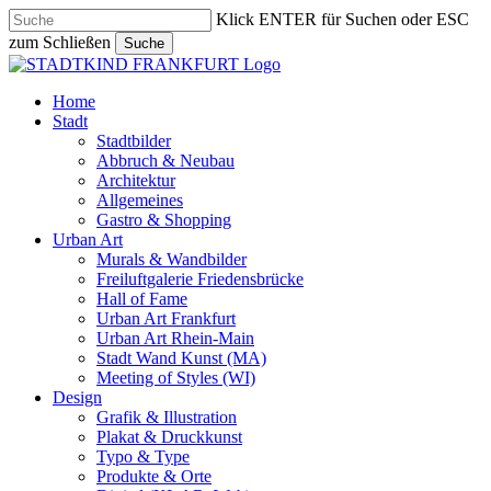
Skip
Klick ENTER für Suchen oder ESC
to
zum Schließen
Suche
main
Close
content
Search
search
Menu
Home
Stadt
Stadtbilder
Abbruch & Neubau
Architektur
Allgemeines
Gastro & Shopping
Urban Art
Murals & Wandbilder
Freiluftgalerie Friedensbrücke
Hall of Fame
Urban Art Frankfurt
Urban Art Rhein-Main
Stadt Wand Kunst (MA)
Meeting of Styles (WI)
Design
Grafik & Illustration
Plakat & Druckkunst
Typo & Type
Produkte & Orte