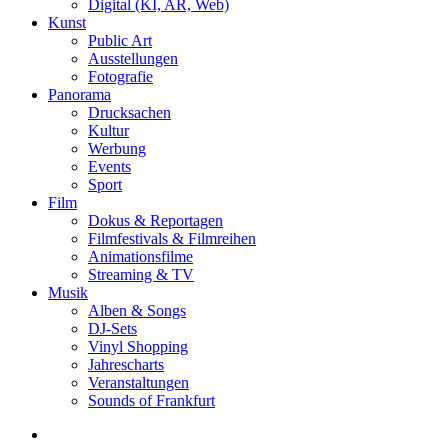
Digital (KI, AR, Web)
Kunst
Public Art
Ausstellungen
Fotografie
Panorama
Drucksachen
Kultur
Werbung
Events
Sport
Film
Dokus & Reportagen
Filmfestivals & Filmreihen
Animationsfilme
Streaming & TV
Musik
Alben & Songs
DJ-Sets
Vinyl Shopping
Jahrescharts
Veranstaltungen
Sounds of Frankfurt
search