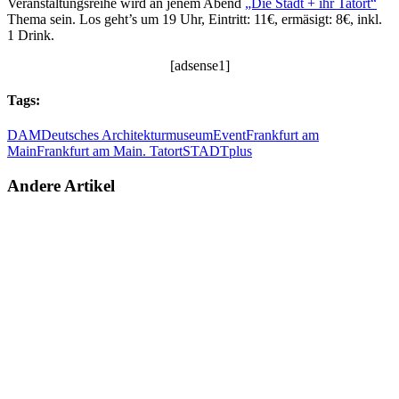
Veranstaltungsreihe wird an jenem Abend
„Die Stadt + ihr Tatort“
Thema sein. Los geht’s um 19 Uhr, Eintritt: 11€, ermäsigt: 8€, inkl.
1 Drink.
[adsense1]
Tags:
DAM
Deutsches Architekturmuseum
Event
Frankfurt am
Main
Frankfurt am Main. Tatort
STADTplus
Andere Artikel