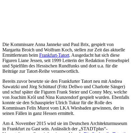
Die Kommissare Anna Janneke und Paul Brix, gespielt von
Margarita Broich und Wolfram Koch, stellen zur Zeit das aktuelle
Ermittlerteam beim
Frankfurt-Tatort
. Ausgedacht hat sich diese
Figuren Liane Jessen, seit 1999 Leiterin der Redaktion Fernsehspiel
und Spielfilm des Hessischen Rundfunks und dort u.a. für die
Beiträge zur Tatort-Reihe verantwortlich.
Bereits zuvor besetzte sie den Frankfurter Tatort neu mit Andrea
Sawatzki und Jörg Schüttauf (Fritz Dellwo und Charlotte Sänger)
und schuf später die Figuren Frank Steier und Conny Mey, welche
von Joachim Król und Nina Kunzendorf gespielt wurden. Ebenfalls
konnte sie den Schauspieler Ulrich Tukur für die Rolle des
Kommissars Felix Murot vom LKA Wiesbaden gewinnen, der in
seinen Fällen in ganz Hessen ermittelt.
Am 4. November 2015 wird sie im Deutschen Architekturmuseum
in Frankfurt zu Gast sein. Anlässlich der „STADTplus“-