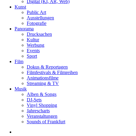
Digital (KI, AR, Web)
Kunst
Public Art
Ausstellungen
Fotografie
Panorama
Drucksachen
Kultur
Werbung
Events
Sport
Film
Dokus & Reportagen
Filmfestivals & Filmreihen
Animationsfilme
Streaming & TV
Musik
Alben & Songs
DJ-Sets
Vinyl Shopping
Jahrescharts
Veranstaltungen
Sounds of Frankfurt
search