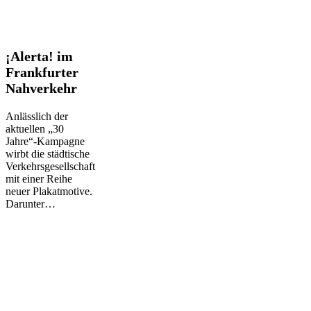
¡Alerta!
¡Alerta! im
im
Frankfurter
Frankfurter
Nahverkehr
Nahverkehr
Anlässlich der
aktuellen „30
Jahre“-Kampagne
wirbt die städtische
Verkehrsgesellschaft
mit einer Reihe
neuer Plakatmotive.
Darunter…