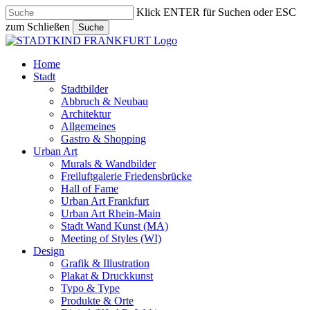
Skip
Klick ENTER für Suchen oder ESC
to
zum Schließen
Suche
main
Close
content
Search
search
Menu
Home
Stadt
Stadtbilder
Abbruch & Neubau
Architektur
Allgemeines
Gastro & Shopping
Urban Art
Murals & Wandbilder
Freiluftgalerie Friedensbrücke
Hall of Fame
Urban Art Frankfurt
Urban Art Rhein-Main
Stadt Wand Kunst (MA)
Meeting of Styles (WI)
Design
Grafik & Illustration
Plakat & Druckkunst
Typo & Type
Produkte & Orte