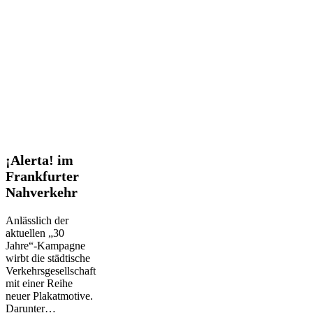
¡Alerta!
¡Alerta! im
im
Frankfurter
Frankfurter
Nahverkehr
Nahverkehr
Anlässlich der
aktuellen „30
Jahre“-Kampagne
wirbt die städtische
Verkehrsgesellschaft
mit einer Reihe
neuer Plakatmotive.
Darunter…