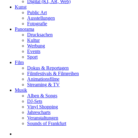
Digital (KI, AR, Web)
Kunst
Public Art
Ausstellungen
Fotografie
Panorama
Drucksachen
Kultur
Werbung
Events
Sport
Film
Dokus & Reportagen
Filmfestivals & Filmreihen
Animationsfilme
Streaming & TV
Musik
Alben & Songs
DJ-Sets
Vinyl Shopping
Jahrescharts
Veranstaltungen
Sounds of Frankfurt
search