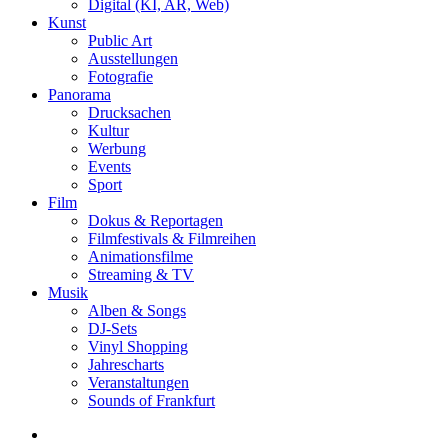
Digital (KI, AR, Web)
Kunst
Public Art
Ausstellungen
Fotografie
Panorama
Drucksachen
Kultur
Werbung
Events
Sport
Film
Dokus & Reportagen
Filmfestivals & Filmreihen
Animationsfilme
Streaming & TV
Musik
Alben & Songs
DJ-Sets
Vinyl Shopping
Jahrescharts
Veranstaltungen
Sounds of Frankfurt
search