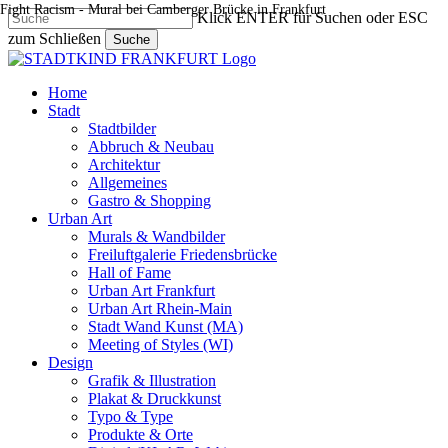
Fight Racism - Mural bei Camberger Brücke in Frankfurt
Skip
Klick ENTER für Suchen oder ESC
to
zum Schließen
Suche
main
Close
content
Search
search
Menu
Home
Stadt
Stadtbilder
Abbruch & Neubau
Architektur
Allgemeines
Gastro & Shopping
Urban Art
Murals & Wandbilder
Freiluftgalerie Friedensbrücke
Hall of Fame
Urban Art Frankfurt
Urban Art Rhein-Main
Stadt Wand Kunst (MA)
Meeting of Styles (WI)
Design
Grafik & Illustration
Plakat & Druckkunst
Typo & Type
Produkte & Orte