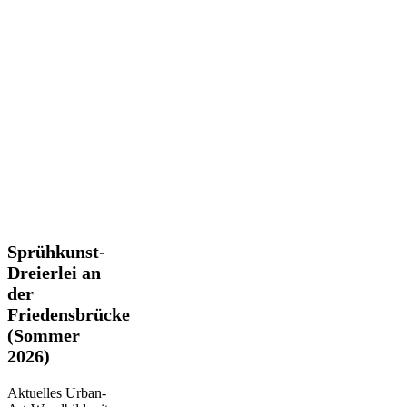
Sprühkunst-
Sprühkunst-
Dreierlei
Dreierlei an
an
der
der
Friedensbrücke
Friedensbrücke
(Sommer
(Sommer
2026)
2026)
Aktuelles Urban-